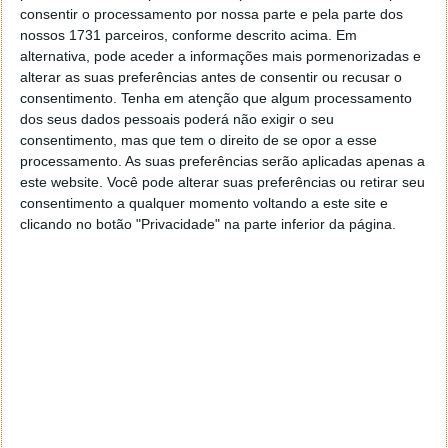
consentir o processamento por nossa parte e pela parte dos
FLIR: câmaras térmicas podem mostrar diferenças
nossos 1731 parceiros, conforme descrito acima. Em
entre carros elétricos e a combustão
alternativa, pode aceder a informações mais pormenorizadas e
alterar as suas preferências antes de consentir ou recusar o
consentimento.
Tenha em atenção que algum processamento
dos seus dados pessoais poderá não exigir o seu
consentimento, mas que tem o direito de se opor a esse
processamento. As suas preferências serão aplicadas apenas a
este website. Você pode alterar suas preferências ou retirar seu
consentimento a qualquer momento voltando a este site e
clicando no botão "Privacidade" na parte inferior da página.
Comentários
20
daniel
22 de Maio de 2026 às 23:02
se entrar so pago com cartoes anonimos ! e nao levam
mais nada!