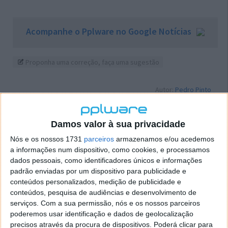
Acompanhe o Pplware no Google Notícias
Proponha uma correção, faça uma sugestão
Autor:
Pedro Pinto
Damos valor à sua privacidade
Tags:
Criptoativos
irs
Nós e os nossos 1731
parceiros
armazenamos e/ou acedemos
a informações num dispositivo, como cookies, e processamos
dados pessoais, como identificadores únicos e informações
PRÓXIMO ARTIGO
padrão enviadas por um dispositivo para publicidade e
Quais os smartphones mais vendidos no início de
conteúdos personalizados, medição de publicidade e
2026? A lista já foi revelada
conteúdos, pesquisa de audiências e desenvolvimento de
serviços.
Com a sua permissão, nós e os nossos parceiros
poderemos usar identificação e dados de geolocalização
precisos através da procura de dispositivos. Poderá clicar para
ARTIGO ANTERIOR