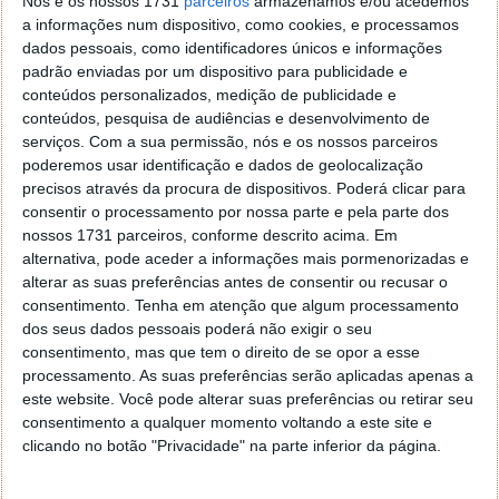
Nós e os nossos 1731
parceiros
armazenamos e/ou acedemos
avançado com o projeto Loon, e os seus balões
a informações num dispositivo, como cookies, e processamos
atmosféricos, estes satélites vão ser mais simples de
dados pessoais, como identificadores únicos e informações
manter e de gerir, uma vez que os drones não eram
padrão enviadas por um dispositivo para publicidade e
conteúdos personalizados, medição de publicidade e
definitivos e requeiram que voltassem com
conteúdos, pesquisa de audiências e desenvolvimento de
frequência ao solo.
serviços.
Com a sua permissão, nós e os nossos parceiros
poderemos usar identificação e dados de geolocalização
|
Fonte
precisos através da procura de dispositivos. Poderá clicar para
consentir o processamento por nossa parte e pela parte dos
nossos 1731 parceiros, conforme descrito acima. Em
alternativa, pode aceder a informações mais pormenorizadas e
Este artigo tem mais de um ano
alterar as suas preferências antes de consentir ou recusar o
consentimento.
Tenha em atenção que algum processamento
dos seus dados pessoais poderá não exigir o seu
consentimento, mas que tem o direito de se opor a esse
Acompanhe o Pplware no Google Notícias
processamento. As suas preferências serão aplicadas apenas a
este website. Você pode alterar suas preferências ou retirar seu
consentimento a qualquer momento voltando a este site e
Proponha uma correção, faça uma sugestão
clicando no botão "Privacidade" na parte inferior da página.
Autor:
Pedro Simões