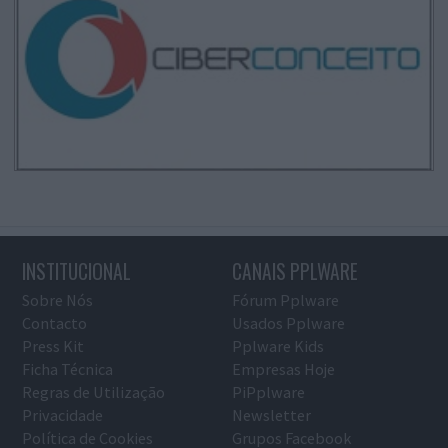
INSTITUCIONAL
CANAIS PPLWARE
Sobre Nós
Fórum Pplware
Contacto
Usados Pplware
Press Kit
Pplware Kids
Ficha Técnica
Empresas Hoje
Regras de Utilização
PiPplware
Privacidade
Newsletter
Política de Cookies
Grupos Facebook