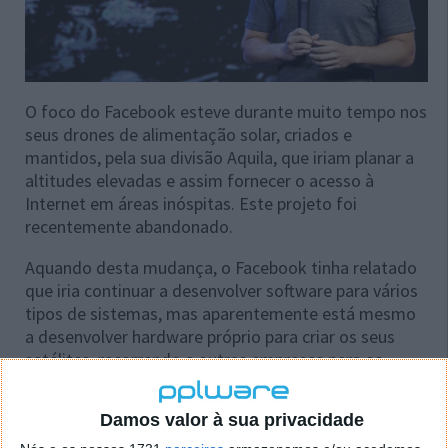
O foco do Facebook esteve durante muito tempo nos
seus drones de alimentação solar, criados e
mantidos, pela sua divisão Aquila, que iriam planar a
altitudes elevadas e assim fornecer o acesso à
Internet em áreas inóspitas. Este projeto foi
recentemente abandonado.
Aquando desta mudança, o Facebook tinha relatado
que iria continuar a desenvolver software para vários
tipos de sistemas, mas aparentemente está mesmo
a desenvolver hardware próprio para criar os seus
satélites, recorrendo a outras empresas para os
colocar em órbita.
Damos valor à sua privacidade
Este parece ser o passo mais lógico para a tarefa a
que o Facebook se propõem. Depois da Google ter