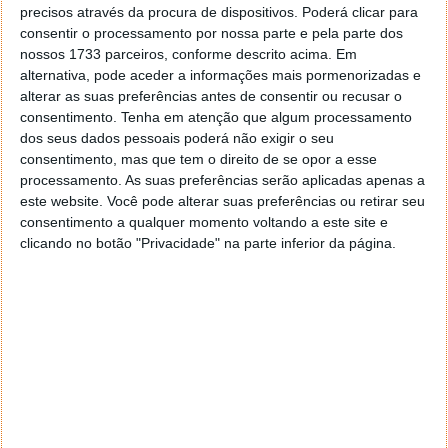
precisos através da procura de dispositivos. Poderá clicar para
O crescimento da iServices demonstra a rapidez da
consentir o processamento por nossa parte e pela parte dos
expansão da marca no mercado. Esta é a primeira vez
nossos 1733 parceiros, conforme descrito acima. Em
que a iServices inaugura 5 lojas num só mês,
alternativa, pode aceder a informações mais pormenorizadas e
contando agora com um total de 50 lojas espalhadas
alterar as suas preferências antes de consentir ou recusar o
em três países. A iServices realiza mais de 35 mil
consentimento.
Tenha em atenção que algum processamento
reparações por mês.
dos seus dados pessoais poderá não exigir o seu
consentimento, mas que tem o direito de se opor a esse
A segunda fonte de negócio é a venda de
processamento. As suas preferências serão aplicadas apenas a
equipamentos recondicionados, sobretudo modelos
este website. Você pode alterar suas preferências ou retirar seu
iPhone, Samsung, Apple Watches e iPads. São
consentimento a qualquer momento voltando a este site e
vendidas cerca de 6.000 unidades por mês, sendo que
clicando no botão "Privacidade" na parte inferior da página.
90% são smartphones. Por fim, a terceira área de
negócio são os produtos próprios, através da sua
marca IS, com mais de 2.400 artigos disponíveis,
desde powerbanks a colunas de som, auriculares,
mochilas, carteiras e outros. Esta marca já existe há
10 anos atualmente, este segmento do negócio já
representa uma faturação anual de 6 milhões de
euros.