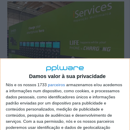
Damos valor à sua privacidade
Bruno Borges, CEO da iServices destaca que a
expansão para os próximos meses e anos será
Nós e os nossos 1733
parceiros
armazenamos e/ou acedemos
gradual
...à velocidade que cada país nos permitir”. A
a informações num dispositivo, como cookies, e processamos
iServices tem a ambição de chegar a mais países na
dados pessoais, como identificadores únicos e informações
Europa através das suas lojas, como a Bélgica,
padrão enviadas por um dispositivo para publicidade e
conteúdos personalizados, medição de publicidade e
Holanda, Luxemburgo, Itália ou Reino Unido, assim
conteúdos, pesquisa de audiências e desenvolvimento de
como expandir-se com mais lojas em Espanha e até
serviços.
Com a sua permissão, nós e os nossos parceiros
2025 chegar ao Médio Oriente e Ásia.
poderemos usar identificação e dados de geolocalização