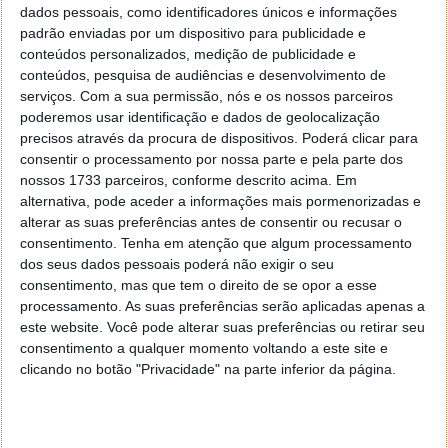
Para ver os cabeçalhos no Gmail, abre o serviço
dados pessoais, como identificadores únicos e informações
online e siga os seguintes passos:
padrão enviadas por um dispositivo para publicidade e
conteúdos personalizados, medição de publicidade e
Clicar nos
três pontos verticais no canto
conteúdos, pesquisa de audiências e desenvolvimento de
superior direito
da mensagem.
serviços.
Com a sua permissão, nós e os nossos parceiros
Seleciona "
Mostrar original
".
poderemos usar identificação e dados de geolocalização
Vai-se abrir uma nova janela com os cabeçalhos
precisos através da procura de dispositivos. Poderá clicar para
consentir o processamento por nossa parte e pela parte dos
completos e o corpo do e-mail em texto
nossos 1733 parceiros, conforme descrito acima. Em
alternativa, pode aceder a informações mais pormenorizadas e
alterar as suas preferências antes de consentir ou recusar o
consentimento.
Tenha em atenção que algum processamento
dos seus dados pessoais poderá não exigir o seu
consentimento, mas que tem o direito de se opor a esse
processamento. As suas preferências serão aplicadas apenas a
este website. Você pode alterar suas preferências ou retirar seu
consentimento a qualquer momento voltando a este site e
clicando no botão "Privacidade" na parte inferior da página.