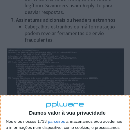
legítimo. Scammers usam Reply-To para
desviar respostas.
Assinaturas adicionais ou headers estranhos
Cabeçalhos estranhos ou má formatação
podem revelar ferramentas de envio
fraudulentas.
Damos valor à sua privacidade
Nós e os nossos 1733
parceiros
armazenamos e/ou acedemos
a informações num dispositivo, como cookies, e processamos