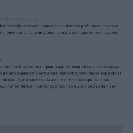
aneiro de 2023 às 19:35
familiares levamos nenhuma e nunca tivemos problemas, mas o seu
ê e ouve por aí, acho um pouco caricato sem querer ser mauzinho
00
nda tem em stock entao enquanto nao terminarem com as vacinas que
o genero a anunciar abertos agendamentos para idades especificas.
om isso. Agora nao ha volta a dar e e rezar para que isso nao
AZO” entenderam ? com longo prazo nao e 1 ano ou 2 podem ser