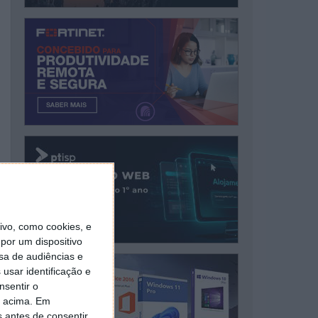
vo, como cookies, e
por um dispositivo
sa de audiências e
usar identificação e
nsentir o
o acima. Em
s antes de consentir