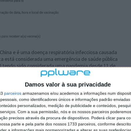
 China e é uma doença respiratória infecciosa causada
ça está considerada uma emergência de saúde pública
020 tendo sido considerada uma pandemia desde 11 de
Damos valor à sua privacidade
33
parceiros
armazenamos e/ou acedemos a informações num dispositi
essoais, como identificadores únicos e informações padrão enviadas 
conteúdos personalizados, medição de publicidade e conteúdos, pesqui
serviços.
Com a sua permissão, nós e os nossos parceiros poderemos 
ção precisos através da procura de dispositivos. Poderá clicar para co
 artigo tem mais de um ano
ossa parte e pela parte dos nossos 1733 parceiros, conforme descrit
eder a informações mais pormenorizadas e alterar as suas preferência