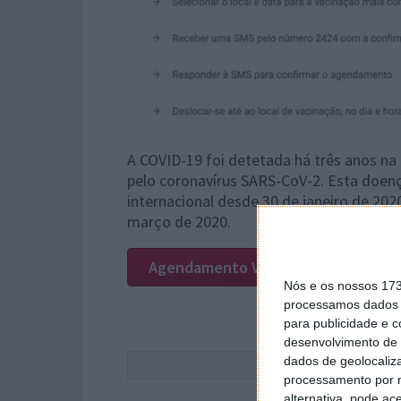
A COVID-19 foi detetada há três anos na
pelo coronavírus SARS-CoV-2. Esta doen
internacional desde 30 de janeiro de 2
março de 2020.
Agendamento Vacina
Nós e os nossos 17
processamos dados p
para publicidade e 
desenvolvimento de 
dados de geolocaliza
Este
processamento por n
alternativa, pode ac