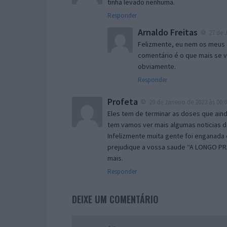
tinha levado nenhuma.
Responder
Arnaldo Freitas
27 de J
Felizmente, eu nem os meus 
comentário é o que mais se v
obviamente.
Responder
Profeta
29 de Janeiro de 2023 às 00:
Eles tem de terminar as doses que ai
tem vamos ver mais algumas noticias d
Infelizmente muita gente foi enganada c
prejudique a vossa saude “A LONGO PR
mais.
Responder
DEIXE UM COMENTÁRIO