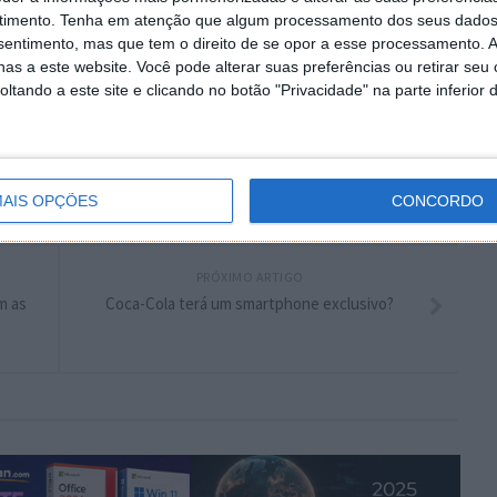
timento.
Tenha em atenção que algum processamento dos seus dados
plware no Google Notícias
nsentimento, mas que tem o direito de se opor a esse processamento. A
as a este website. Você pode alterar suas preferências ou retirar seu
tando a este site e clicando no botão "Privacidade" na parte inferior 
Autor:
Pedro Pinto
AIS OPÇÕES
CONCORDO
PRÓXIMO ARTIGO
m as
Coca-Cola terá um smartphone exclusivo?