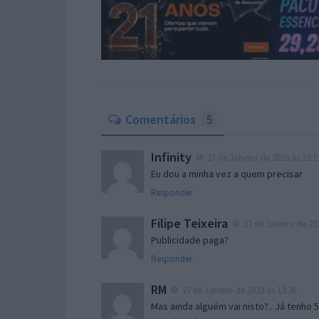
Comentários
5
Infinity
27 de Janeiro de 2023 às 12:1
Eu dou a minha vez a quem precisar
Responder
Filipe Teixeira
27 de Janeiro de 202
Publicidade paga?
Responder
RM
27 de Janeiro de 2023 às 13:26
Mas ainda alguém vai nisto?.. Já tenho 