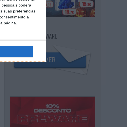
 pessoais poderá
s suas preferências
 consentimento a
da página.
NEWSLETTER PPLWARE