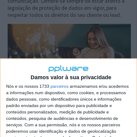
comunicação. Lembre-se sempre de estar atento à
legislação de proteção de dados em vigor, para
respeitar todos os direitos do seu cliente ou lead.
Damos valor à sua privacidade
Nós e os nossos 1733
parceiros
armazenamos e/ou acedemos
a informações num dispositivo, como cookies, e processamos
dados pessoais, como identificadores únicos e informações
2) Explore diferentes canais
padrão enviadas por um dispositivo para publicidade e
conteúdos personalizados, medição de publicidade e
Redes sociais, e-mail marketing, SMS e notificações
conteúdos, pesquisa de audiências e desenvolvimento de
push são alguns exemplos de canais que pode
serviços.
Com a sua permissão, nós e os nossos parceiros
explorar. Tem de estar em todos?
Não! Precisa estar
poderemos usar identificação e dados de geolocalização