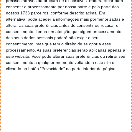
onde o seu cliente estiver.
precisos através da procura de dispositivos. Poderá clicar para
consentir o processamento por nossa parte e pela parte dos
A compra pode ter um percurso não-linear, isto é, o
nossos 1733 parceiros, conforme descrito acima. Em
cliente pode conhecer o seu produto pelas redes
alternativa, pode aceder a informações mais pormenorizadas e
sociais, mas pode interessar-se mesmo pela compra,
alterar as suas preferências antes de consentir ou recusar o
depois de receber um e-mail marketing com um
consentimento.
Tenha em atenção que algum processamento
dos seus dados pessoais poderá não exigir o seu
desconto especial, por exemplo.
consentimento, mas que tem o direito de se opor a esse
processamento. As suas preferências serão aplicadas apenas a
este website. Você pode alterar suas preferências ou retirar seu
consentimento a qualquer momento voltando a este site e
clicando no botão "Privacidade" na parte inferior da página.
Pensar em conteúdos e abordagens para cada um
desses canais parece ser uma tarefa desgastante.