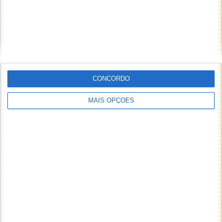
preconceituosos ou de alguma forma prejudiciais a
terceiros. Textos de caráter promocional ou
inseridos no sistema sem a devida identificação do
seu autor (nome completo e endereço válido de
email) também poderão ser excluídos.
CONCORDO
MAIS OPÇÕES
PUB