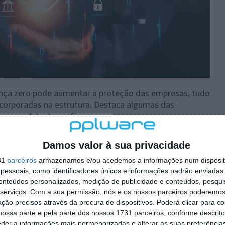
ça zero pode aumentar a proteção das empresas, tudo
ncorporadas na estrutura. Destaca algumas das
r um modelo de confiança zero nas empresas:
 real
:
Damos valor à sua privacidade
ir que a identidade de cada utilizador é verificada
Isso significa que o utilizador deve ter as soluções
31
parceiros
armazenamos e/ou acedemos a informações num dispositi
ação contínua e a avaliação de pontos de extremidade
essoais, como identificadores únicos e informações padrão enviadas 
veis. Além disso, a implementação de soluções baseadas
conteúdos personalizados, medição de publicidade e conteúdos, pesqui
serviços.
Com a sua permissão, nós e os nossos parceiros poderemos 
 o EPDR (Endpoint Protection, Detection, and Response),
ção precisos através da procura de dispositivos. Poderá clicar para co
o e, ao mesmo tempo, otimizar os custos para as
ossa parte e pela parte dos nossos 1731 parceiros, conforme descrit
eder a informações mais pormenorizadas e alterar as suas preferência