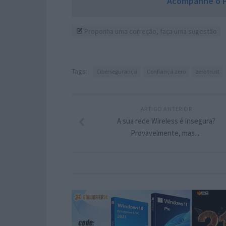
Acompanhe o P
Proponha uma correção, faça uma sugestão
Tags:
Cibersegurança
Confiança zero
zero trust
ARTIGO ANTERIOR
A sua rede Wireless é insegura?
Provavelmente, mas…