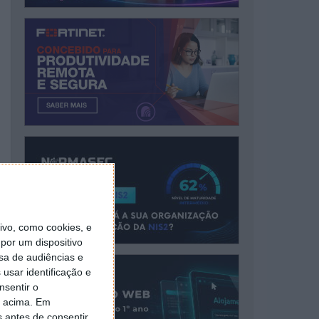
vo, como cookies, e
por um dispositivo
sa de audiências e
usar identificação e
nsentir o
o acima. Em
s antes de consentir