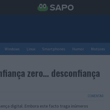
Windows
Linux
Smartphones
Humor
Motores
nfiança zero… desconfiança
COMENTAR
ença digital. Embora este facto traga inúmeros