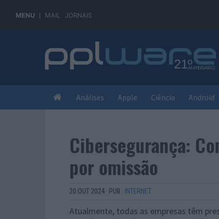
MENU
MAIL
JORNAIS
Análises
Apple
Ciência
Android
Cibersegurança: Co
por omissão
20 OUT 2024
·
PUB
·
INTERNET
Atualmente, todas as empresas têm pres