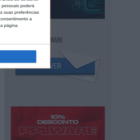
 pessoais poderá
s suas preferências
 consentimento a
da página.
NEWSLETTER PPLWARE