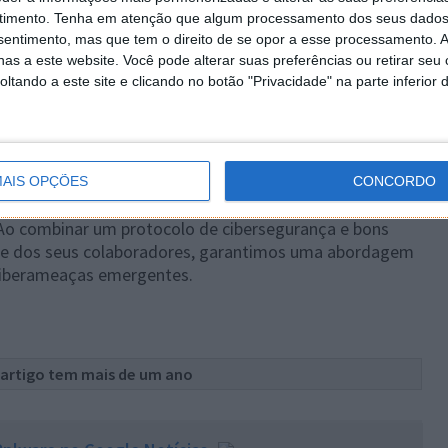
timento.
Tenha em atenção que algum processamento dos seus dados
r protocolos de resposta para estabelecer uma
nsentimento, mas que tem o direito de se opor a esse processamento. A
sto permite que as equipas respondam às ameaças de
as a este website. Você pode alterar suas preferências ou retirar seu
ropagação.
tando a este site e clicando no botão "Privacidade" na parte inferior 
judar as empresas a cumprir, por exemplo, o RGPD
 de Dados) e evitar potenciais sanções.
AIS OPÇÕES
CONCORDO
etura obrigatória para as empresas que pretendem uma
 Ao combinar um protocolo de cibersegurança e bons
a e dos seus colaboradores, garantimos uma abordagem
ciberameaças emergentes.
 artigo tem mais de um ano