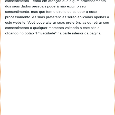
consentimento.
Tenha em atenção que algum processamento
Responder
dos seus dados pessoais poderá não exigir o seu
consentimento, mas que tem o direito de se opor a esse
DEIXE UM COMENTÁRIO
processamento. As suas preferências serão aplicadas apenas a
este website. Você pode alterar suas preferências ou retirar seu
consentimento a qualquer momento voltando a este site e
Comentário
clicando no botão "Privacidade" na parte inferior da página.
*
*
Nome
Email
Notifique-me de novos comentários por e-mail.
Também se pode
inscrever
sem comentar.