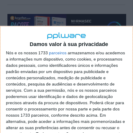
Damos valor à sua privacidade
Nós e os nossos 1733
parceiros
armazenamos e/ou acedemos
a informações num dispositivo, como cookies, e processamos
dados pessoais, como identificadores únicos e informações
Comentários
2
padrão enviadas por um dispositivo para publicidade e
conteúdos personalizados, medição de publicidade e
juan carlos vasconcelos de carvalho
conteúdos, pesquisa de audiências e desenvolvimento de
serviços.
Com a sua permissão, nós e os nossos parceiros
3 de Julho de 2008 às 18:48
poderemos usar identificação e dados de geolocalização
eu goostaria de saber qual é o valor de um aviao da tam o
precisos através da procura de dispositivos. Poderá clicar para
boing obrigado meu nome é juan
consentir o processamento por nossa parte e pela parte dos
Responder
nossos 1733 parceiros, conforme descrito acima. Em
Jones
alternativa, pode aceder a informações mais pormenorizadas e
26 de Janeiro de 2016 às 23:50
alterar as suas preferências antes de consentir ou recusar o
Ta caro