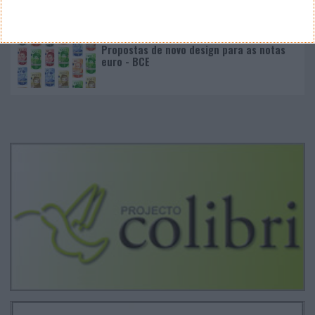
Propostas de novo design para as notas
euro - BCE