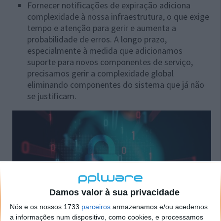
Fornecer notificações de expiração adiciona
complexidade à nossa infraestrutura, o que exige
tempo e atenção para gerir e aumenta a
probabilidade de erros. A longo prazo,
especialmente à medida que adicionamos
suporte para novos componentes de serviço,
precisamos gerir a complexidade global
eliminando componentes do sistema que já não
se justificam.
Damos valor à sua privacidade
Nós e os nossos 1733
parceiros
armazenamos e/ou acedemos
a informações num dispositivo, como cookies, e processamos