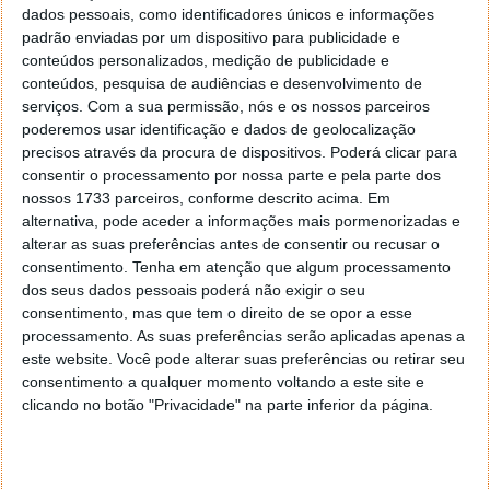
dados pessoais, como identificadores únicos e informações
Para quem quiser continuar a receber notificações de
padrão enviadas por um dispositivo para publicidade e
expiração, o serviço recomenda o uso de serviços de
conteúdos personalizados, medição de publicidade e
terceiros, como o
Red Sift Certificates Lite
conteúdos, pesquisa de audiências e desenvolvimento de
serviços.
Com a sua permissão, nós e os nossos parceiros
(anteriormente Hardenize). O serviço de
poderemos usar identificação e dados de geolocalização
monitorização da Red Sift que envia emails de
precisos através da procura de dispositivos. Poderá clicar para
expiração e é gratuito até 250 certificados.
consentir o processamento por nossa parte e pela parte dos
nossos 1733 parceiros, conforme descrito acima. Em
alternativa, pode aceder a informações mais pormenorizadas e
alterar as suas preferências antes de consentir ou recusar o
Este artigo tem mais de um ano
consentimento.
Tenha em atenção que algum processamento
dos seus dados pessoais poderá não exigir o seu
consentimento, mas que tem o direito de se opor a esse
processamento. As suas preferências serão aplicadas apenas a
Acompanhe o Pplware no Google Notícias
este website. Você pode alterar suas preferências ou retirar seu
consentimento a qualquer momento voltando a este site e
clicando no botão "Privacidade" na parte inferior da página.
Proponha uma correção, faça uma sugestão
Autor:
Pedro Pinto