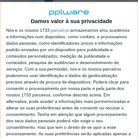
Damos valor à sua privacidade
Nós e os nossos 1733
parceiros
armazenamos e/ou acedemos
a informações num dispositivo, como cookies, e processamos
Neste final de ano redobre a atenção ao que recebe
dados pessoais, como identificadores únicos e informações
por e-mail e por SMS. As burlas que circulam são
padrão enviadas por um dispositivo para publicidade e
muitas, e basta uma pequena desatenção para que
conteúdos personalizados, medição de publicidade e
"partilhe" dados sensíveis com os burlões.
conteúdos, pesquisa de audiências e desenvolvimento de
serviços.
Com a sua permissão, nós e os nossos parceiros
poderemos usar identificação e dados de geolocalização
precisos através da procura de dispositivos. Poderá clicar para
consentir o processamento por nossa parte e pela parte dos
Este artigo tem mais de um ano
nossos 1733 parceiros, conforme descrito acima. Em
alternativa, pode aceder a informações mais pormenorizadas e
alterar as suas preferências antes de consentir ou recusar o
Acompanhe o Pplware no Google Notícias
consentimento.
Tenha em atenção que algum processamento
dos seus dados pessoais poderá não exigir o seu
consentimento, mas que tem o direito de se opor a esse
Proponha uma correção, faça uma sugestão
processamento. As suas preferências serão aplicadas apenas a