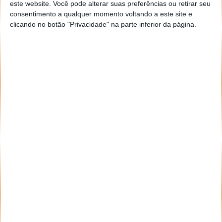
este website. Você pode alterar suas preferências ou retirar seu
consentimento a qualquer momento voltando a este site e
Autor:
Pedro Pinto
clicando no botão "Privacidade" na parte inferior da página.
Tags:
banco
Santander
PRÓXIMO ARTIGO
Honda e Nissan planeiam uma fusão, com a Toyota e
outras gigantes automóveis na mira
ARTIGO ANTERIOR
Volatility: como usar para analisar dumps de memória
RAM?