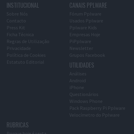
INSTITUCIONAL
CANAIS PPLWARE
Sobre Nós
Fórum Pplware
Contacto
Usados Pplware
Press Kit
Pplware Kids
Ficha Técnica
Empresas Hoje
Regras de Utilização
PiPplware
Privacidade
Newsletter
Política de Cookies
Grupos Facebook
Estatuto Editorial
UTILIDADES
Análises
Android
iPhone
Questionários
Windows Phone
Pack Raspberry Pi Pplware
Velocímetro do Pplware
RUBRICAS
Porque hoje é sexta