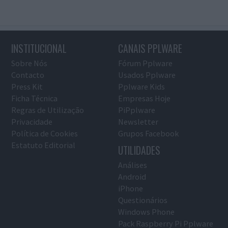
INSTITUCIONAL
CANAIS PPLWARE
Sobre Nós
Fórum Pplware
Contacto
Usados Pplware
Press Kit
Pplware Kids
Ficha Técnica
Empresas Hoje
Regras de Utilização
PiPplware
Privacidade
Newsletter
Política de Cookies
Grupos Facebook
Estatuto Editorial
UTILIDADES
Análises
Android
iPhone
Questionários
Windows Phone
Pack Raspberry Pi Pplware