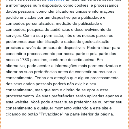
a informações num dispositivo, como cookies, e processamos
A
inteligência artificial
não substitui o
dados pessoais, como identificadores únicos e informações
conhecimento do negócio
, mas reduz
padrão enviadas por um dispositivo para publicidade e
drasticamente o trabalho repetitivo: ajuda a criar
conteúdos personalizados, medição de publicidade e
uma base de páginas, textos iniciais, descrições,
conteúdos, pesquisa de audiências e desenvolvimento de
ideias de conteúdo e estruturas que, de outra forma,
serviços.
Com a sua permissão, nós e os nossos parceiros
demorariam dias (ou semanas). Para
poderemos usar identificação e dados de geolocalização
uma
microempresa
, isto é importante porque
precisos através da procura de dispositivos. Poderá clicar para
permite começar com qualidade e melhorar com o
consentir o processamento por nossa parte e pela parte dos
tempo, em vez de ficar preso no “um dia trato do
nossos 1733 parceiros, conforme descrito acima. Em
site”.
alternativa, pode aceder a informações mais pormenorizadas e
alterar as suas preferências antes de consentir ou recusar o
Cresça Online com IA: os SaaS da Amen.pt
consentimento.
Tenha em atenção que algum processamento
dos seus dados pessoais poderá não exigir o seu
para criar, vender, comunicar e proteger
consentimento, mas que tem o direito de se opor a esse
processamento. As suas preferências serão aplicadas apenas a
A proposta da
Amen.pt
é clara: ajudar pequenos
este website. Você pode alterar suas preferências ou retirar seu
negócios a entrar (ou evoluir) no digital com
consentimento a qualquer momento voltando a este site e
ferramentas focadas no essencial.
clicando no botão "Privacidade" na parte inferior da página.