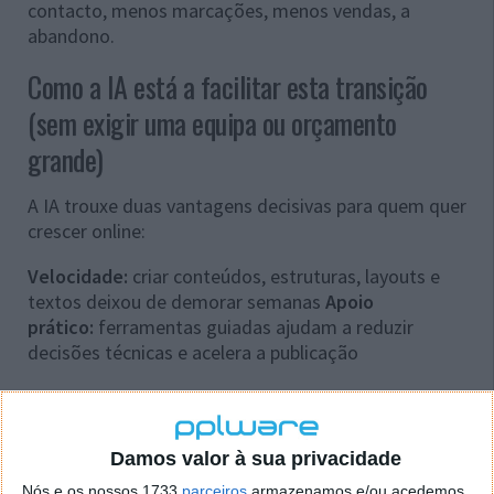
contacto, menos marcações, menos vendas, a
abandono.
Como a IA está a facilitar esta transição
(sem exigir uma equipa ou orçamento
grande)
A IA trouxe duas vantagens decisivas para quem quer
crescer online:
Velocidade:
criar conteúdos, estruturas, layouts e
textos deixou de demorar semanas
Apoio
prático:
ferramentas guiadas ajudam a reduzir
decisões técnicas e acelera a publicação
Ou seja: em vez de
“um projeto digital”
pesado,
passa a ser um processo gradual, mas rápido com
ferramentas que fazem o trabalho mais repetitivo e
Damos valor à sua privacidade
dão um ponto de partida sólido.
Nós e os nossos 1733
parceiros
armazenamos e/ou acedemos