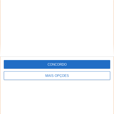
Comentário
*
*
Nome
Email
Notifique-me de novos comentários por e-mail.
CONCORDO
Também se pode
inscrever
sem comentar.
MAIS OPÇÕES