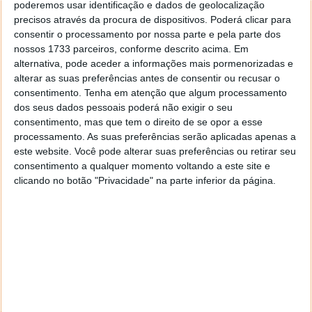
Segundo Andrea Vreede, correspondente do canal
poderemos usar identificação e dados de geolocalização
precisos através da procura de dispositivos. Poderá clicar para
público holandês NOS no Vaticano, citado pelo The
consentir o processamento por nossa parte e pela parte dos
Guardian, se forem só os cardeais a falar, ninguém
nossos 1733 parceiros, conforme descrito acima. Em
presta atenção. No entanto, com o Papa na sala,
alternativa, pode aceder a informações mais pormenorizadas e
todas as câmaras estarão lá.
alterar as suas preferências antes de consentir ou recusar o
consentimento.
Tenha em atenção que algum processamento
O que esperar do documento
dos seus dados pessoais poderá não exigir o seu
consentimento, mas que tem o direito de se opor a esse
Segundo os analistas, a encíclica não deverá adotar
processamento. As suas preferências serão aplicadas apenas a
um tom catastrofista, mas sim de cautela
este website. Você pode alterar suas preferências ou retirar seu
construtiva.
consentimento a qualquer momento voltando a este site e
clicando no botão "Privacidade" na parte inferior da página.
Assim, é esperado que Leão XIV se pronuncie contra o
uso da IA em contextos de guerra e armamento
autónomo letal, e que defenda a centralidade da
dignidade humana face ao avanço tecnológico.
O documento deverá também abordar os direitos
dos trabalhadores num mundo cada vez mais
automatizado, e apelar a uma regulação mais