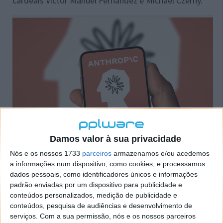
cardeais Víctor Manuel Fernández e Michael Czerny.
Damos valor à sua privacidade
Atualmente, a
Anthropic
encontra-se envolvida numa disputa judicial
com a administração de Donald Trump devido a questões relacionadas
Nós e os nossos 1733
parceiros
armazenamos e/ou acedemos
com a ética da IA.
a informações num dispositivo, como cookies, e processamos
dados pessoais, como identificadores únicos e informações
A presença do Papa na apresentação, algo pouco
padrão enviadas por um dispositivo para publicidade e
comum neste tipo de eventos, é vista como uma
conteúdos personalizados, medição de publicidade e
estratégia de comunicação deliberada.
conteúdos, pesquisa de audiências e desenvolvimento de
serviços.
Com a sua permissão, nós e os nossos parceiros