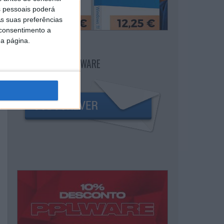
 pessoais poderá
s suas preferências
 consentimento a
da página.
NEWSLETTER PPLWARE