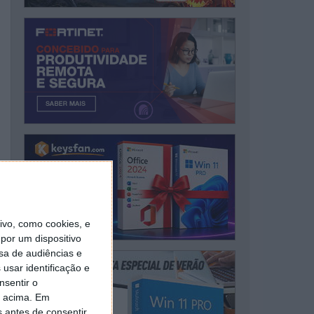
vo, como cookies, e
por um dispositivo
sa de audiências e
usar identificação e
nsentir o
o acima. Em
s antes de consentir