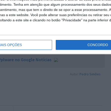
timento.
Tenha em atenção que algum processamento dos seus dados
 termos de âmbito, o DuckDuckGo observa que estão em
nsentimento, mas que tem o direito de se opor a esse processamento. A
 chat por voz representa um passo significativo na
as a este website. Você pode alterar suas preferências ou retirar seu
tre um número crescente de serviços que oferecem IA
tando a este site e clicando no botão "Privacidade" na parte inferior 
 tempo real, mas com garantias de privacidade mais
tes.
AIS OPÇÕES
CONCORDO
plware no Google Notícias
Autor:
Pedro Simões