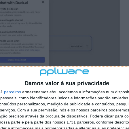
Damos valor à sua privacidade
31
parceiros
armazenamos e/ou acedemos a informações num dispositi
essoais, como identificadores únicos e informações padrão enviadas 
 motor de busca e ferramentas de navegador focados
conteúdos personalizados, medição de publicidade e conteúdos, pesqui
ente para as capacidades de IA, oferecendo ferramentas
serviços.
Com a sua permissão, nós e os nossos parceiros poderemos 
 privacidade de longa data. O Duck.ai lançou
ção precisos através da procura de dispositivos. Poderá clicar para co
texto com grandes modelos de linguagem e está a
ossa parte e pela parte dos nossos 1731 parceiros, conforme descrit
des, mantendo o anonimato do utilizador.
eder a informações mais pormenorizadas e alterar as suas preferência