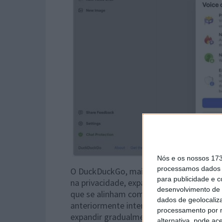
Nós e os nossos 17
processamos dados p
O DuckDuckGo, mais conhecido pelo seu
para publicidade e 
na privacidade, expandiu-se cautelosam
desenvolvimento de 
que se alinham com as suas garantias de
dados de geolocaliza
anteriormente interações baseadas em 
processamento por n
expandir gradualmente as suas capacida
alternativa, pode ac