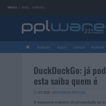
MENU
MAIL
JORNAIS
Análises
Apple
Ciência
Android
DuckDuckGo: já pode
esta saiba quem é
11 FEV 2026
·
INTELIGÊNCIA ARTIFICIAL
O expoente máximo da privacidade na Int