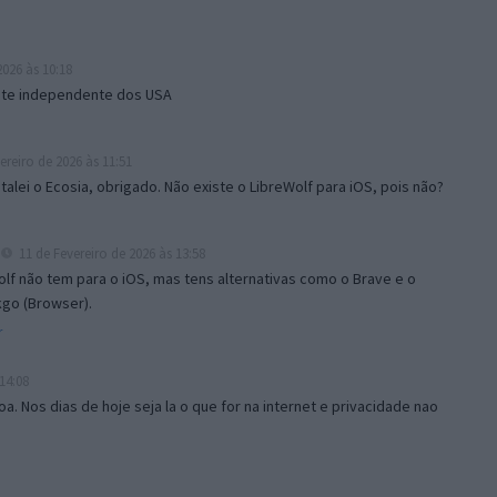
2026 às 10:18
ente independente dos USA
ereiro de 2026 às 11:51
stalei o Ecosia, obrigado. Não existe o LibreWolf para iOS, pois não?
11 de Fevereiro de 2026 às 13:58
lf não tem para o iOS, mas tens alternativas como o Brave e o
go (Browser).
r
14:08
 Nos dias de hoje seja la o que for na internet e privacidade nao