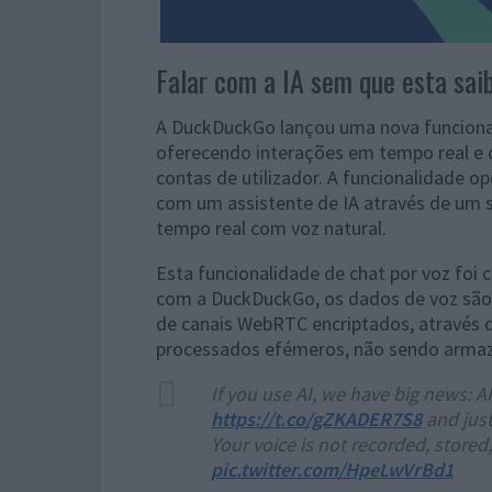
Falar com a IA sem que esta sai
A DuckDuckGo lançou uma nova funcionali
oferecendo interações em tempo real e 
contas de utilizador. A funcionalidade o
com um assistente de IA através de um 
tempo real com voz natural.
Esta funcionalidade de chat por voz foi
com a DuckDuckGo, os dados de voz são 
de canais WebRTC encriptados, através 
processados ​​efémeros, não sendo arma
If you use AI, we have big news: AI
https://t.co/gZKADER7S8
and just 
Your voice is not recorded, stored,
pic.twitter.com/HpeLwVrBd1