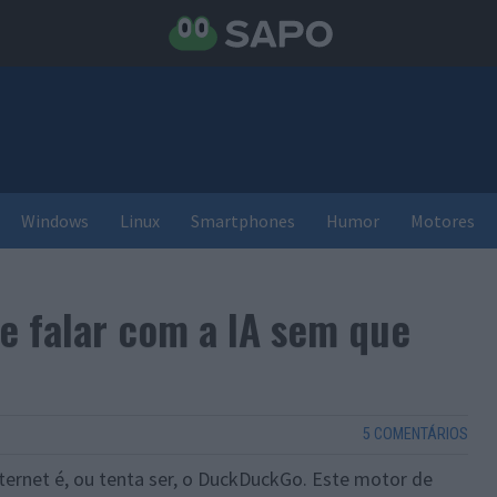
Windows
Linux
Smartphones
Humor
Motores
 falar com a IA sem que
5 COMENTÁRIOS
ernet é, ou tenta ser, o DuckDuckGo. Este motor de