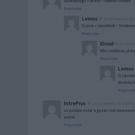
Duckduckgo + Brave = melhor combo
Responder
Lemos
11 de Fevereiro de 
Ecosia + LibreWolf = Totalm
Responder
iDroid
11 de Fev
Não conhecia, já in
Responder
Lemos
O LibreWo
Duckduck
Responde
IntrePrus
12 de Fevereiro de 2026 às 
so podem estar a gozar com uma pessoa.
existe.
Responder