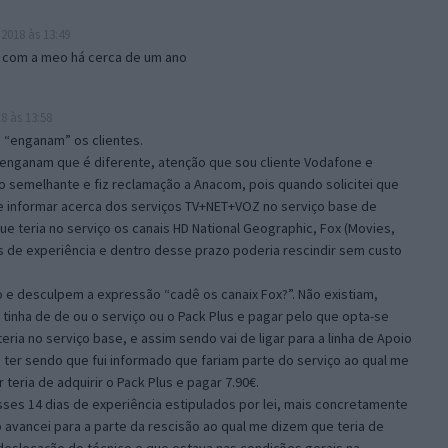
2018 às 13:49
 com a meo há cerca de um ano
8 às 13:58
 “enganam” os clientes.
 enganam que é diferente, atenção que sou cliente Vodafone e
o semelhante e fiz reclamação a Anacom, pois quando solicitei que
e informar acerca dos serviços TV+NET+VOZ no serviço base de
ue teria no serviço os canais HD National Geographic, Fox (Movies,
 de experiência e dentro desse prazo poderia rescindir sem custo
o e desculpem a expressão “cadê os canaix Fox?”. Não existiam,
 tinha de de ou o serviço ou o Pack Plus e pagar pelo que opta-se
ia no serviço base, e assim sendo vai de ligar para a linha de Apoio
 ter sendo que fui informado que fariam parte do serviço ao qual me
 teria de adquirir o Pack Plus e pagar 7.90€.
es 14 dias de experiência estipulados por lei, mais concretamente
o avancei para a parte da rescisão ao qual me dizem que teria de