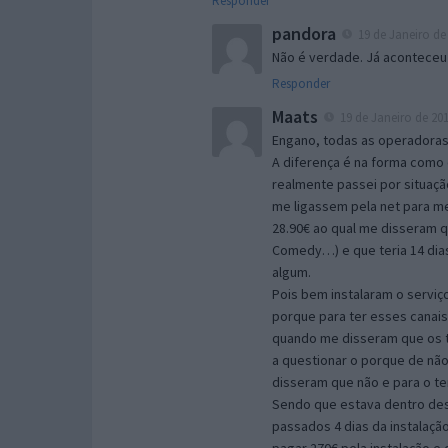
Responder
pandora
19 de Janeiro de 
Não é verdade. Já aconteceu
Responder
Maats
19 de Janeiro de 201
Engano, todas as operadoras
A diferença é na forma como
realmente passei por situaçã
me ligassem pela net para m
28.90€ ao qual me disseram q
Comedy…) e que teria 14 dias
algum.
Pois bem instalaram o serviç
porque para ter esses canais
quando me disseram que os ter
a questionar o porque de não
disseram que não e para o ter
Sendo que estava dentro dess
passados 4 dias da instalaçã