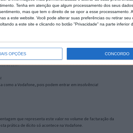
timento.
Tenha em atenção que algum processamento dos seus dados
9:41
nsentimento, mas que tem o direito de se opor a esse processamento. A
tar com gambas, mas o de amanhã não foi desmarcado!
as a este website. Você pode alterar suas preferências ou retirar seu
m rir…
tando a este site e clicando no botão "Privacidade" na parte inferior 
 2018 às 10:56
AIS OPÇÕES
CONCORDO
018 às 12:07
!
sa como a Vodafone, pois podem entrar em insolvência!
ntagem que representa este valor no volume de facturação da
a prática de ilícito só acontece na Vodafone.