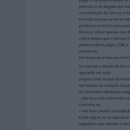
pagar 270€ pela instalação e
internet, e eu aleguei que m
a contratação do serviço e fi
Para não me passarem um ates
paciência certo?) e curiosam
técnica, refere apenas que 
com o tempo que o serviço fo
jamais poderia pagar 270€, e
aconteceu.
Em resposta a Anacom refere
Se exercer o direito de livre
operador um valor
proporcional ao que foi efe
em relação ao conjunto das p
Só não estará obrigado a pag
– não tiver sido informado so
contrato; ou
– não tiver pedido a instalaç
Estas regras só se aplicam 
singulares que utilizam o serv