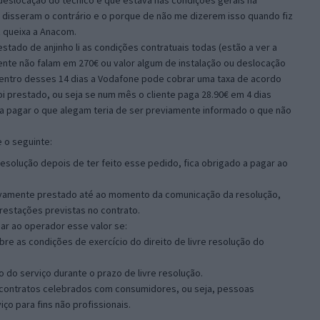
 deslocação do técnico e que estava nas condições gerais na
e disseram o contrário e o porque de não me dizerem isso quando fiz
z queixa a Anacom.
tado de anjinho li as condições contratuais todas (estão a ver a
ente não falam em 270€ ou valor algum de instalação ou deslocação
dentro desses 14 dias a Vodafone pode cobrar uma taxa de acordo
i prestado, ou seja se num mês o cliente paga 28.90€ em 4 dias
 a pagar o que alegam teria de ser previamente informado o que não
 o seguinte:
 resolução depois de ter feito esse pedido, fica obrigado a pagar ao
tivamente prestado até ao momento da comunicação da resolução,
restações previstas no contrato.
ar ao operador esse valor se:
bre as condições de exercício do direito de livre resolução do
ão do serviço durante o prazo de livre resolução.
a contratos celebrados com consumidores, ou seja, pessoas
iço para fins não profissionais.