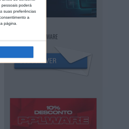
 pessoais poderá
s suas preferências
 consentimento a
da página.
NEWSLETTER PPLWARE