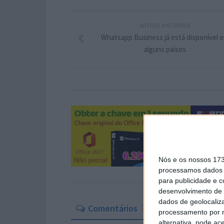
ARTIGO ANTERIOR
Whatsapp Business já está disponível 
alguns países
Nós e os nossos 17
processamos dados p
para publicidade e 
desenvolvimento de 
dados de geolocaliza
Comentários
33
processamento por n
alternativa, pode ac