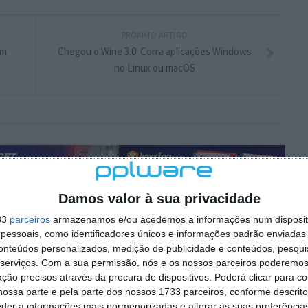
PRÓXIMO ARTIGO
em
Chegou o Wine 3.0: Corra aplicações Windows
no Linux ou macOS
Damos valor à sua privacidade
33
parceiros
armazenamos e/ou acedemos a informações num dispositi
essoais, como identificadores únicos e informações padrão enviadas 
conteúdos personalizados, medição de publicidade e conteúdos, pesqui
serviços.
Com a sua permissão, nós e os nossos parceiros poderemos 
ção precisos através da procura de dispositivos. Poderá clicar para co
ossa parte e pela parte dos nossos 1733 parceiros, conforme descrit
eder a informações mais pormenorizadas e alterar as suas preferência