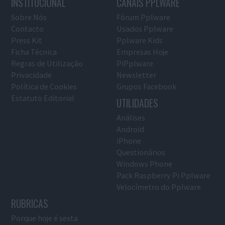
INSTITUCIONAL
CANAIS PPLWARE
Sobre Nós
Fórum Pplware
Contacto
Usados Pplware
Press Kit
Pplware Kids
Ficha Técnica
Empresas Hoje
Regras de Utilização
PiPplware
Privacidade
Newsletter
Política de Cookies
Grupos Facebook
Estatuto Editorial
UTILIDADES
Análises
Android
iPhone
Questionários
Windows Phone
Pack Raspberry Pi Pplware
Velocímetro do Pplware
RUBRICAS
Porque hoje é sexta