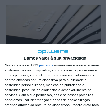
Damos valor à sua privacidade
Principais Destaques do Piloto Visa Direct com
Nós e os nossos 1733
parceiros
armazenamos e/ou acedemos
a informações num dispositivo, como cookies, e processamos
Stablecoins
dados pessoais, como identificadores únicos e informações
padrão enviadas por um dispositivo para publicidade e
Conveniência contínua
conteúdos personalizados, medição de publicidade e
Pagamentos quase instantâneos em
conteúdos, pesquisa de audiências e desenvolvimento de
stablecoins, sem dependência de horários
serviços.
Com a sua permissão, nós e os nossos parceiros
bancários.
poderemos usar identificação e dados de geolocalização
precisos através da procura de dispositivos. Poderá clicar para