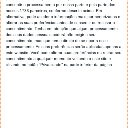
Moeda sem fronteiras
consentir o processamento por nossa parte e pela parte dos
Facilita transações em regiões com acesso
nossos 1733 parceiros, conforme descrito acima. Em
bancário limitado ou sem contas em dólares
alternativa, pode aceder a informações mais pormenorizadas e
americanos.
alterar as suas preferências antes de consentir ou recusar o
Maior transparência
consentimento.
Tenha em atenção que algum processamento
Todas as transações são registadas
dos seus dados pessoais poderá não exigir o seu
permanentemente na blockchain, garantindo
consentimento, mas que tem o direito de se opor a esse
processamento. As suas preferências serão aplicadas apenas a
auditoria, conformidade e confirmação de
este website. Você pode alterar suas preferências ou retirar seu
recebimento.
consentimento a qualquer momento voltando a este site e
Expansão progressiva
clicando no botão "Privacidade" na parte inferior da página.
O piloto começa com parceiros selecionados
e deverá ser expandido no segundo semestre
de 2026, à medida que cresce a procura e se
desenvolvem as estruturas regulatórias.
Esta nova etapa consolida a Visa como um dos
principais impulsionadores da integração entre o
sistema financeiro tradicional e o ecossistema
digital, abrindo caminho para uma economia
global mais rápida, transparente e inclusiva.