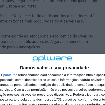
simples, segura e acessível também no principal destino
 em Lisboa e no Porto.
X e uberXL, que estarão ao dispor dos utilizadores até
ntre as zonas mais procuradas do Algarve: Faro,
 e corresponde ao serviço mais económico da Uber. No
ara os seus utilizadores no Algarve: o uberXL, um
ade para 6 passageiros.
a que acresce 0,1€ por minuto e 0,8€ por quilómetro. O
, a que acresce 0,15 € por minuto e 1,2 € por quilómetro.
Damos valor à sua privacidade
31
parceiros
armazenamos e/ou acedemos a informações num dispositi
essoais, como identificadores únicos e informações padrão enviadas 
conteúdos personalizados, medição de publicidade e conteúdos, pesqui
serviços.
Com a sua permissão, nós e os nossos parceiros poderemos 
ção precisos através da procura de dispositivos. Poderá clicar para co
ossa parte e pela parte dos nossos 1731 parceiros, conforme descrit
eder a informações mais pormenorizadas e alterar as suas preferência