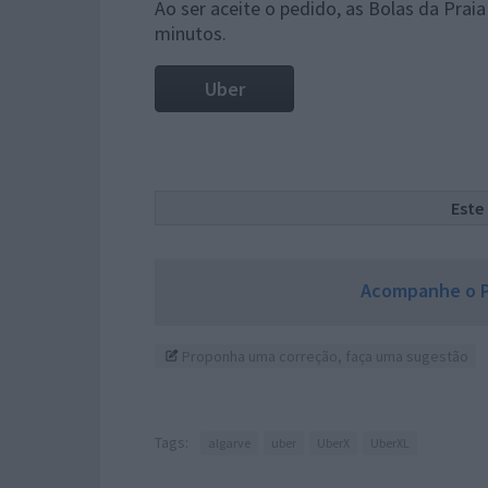
Ao ser aceite o pedido, as Bolas da Pra
minutos.
Uber
Este
Acompanhe o P
Proponha uma correção, faça uma sugestão
Tags:
algarve
uber
UberX
UberXL