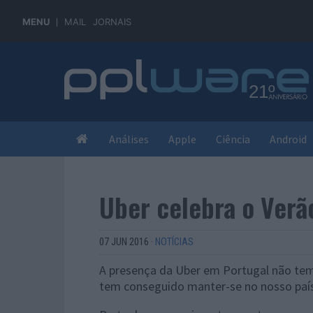
MENU
MAIL
JORNAIS
Análises
Apple
Ciência
Android
Uber celebra o Verã
07 JUN 2016
·
NOTÍCIAS
A presença da Uber em Portugal não tem 
tem conseguido manter-se no nosso país,