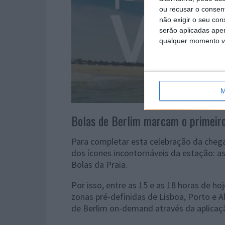
ou recusar o consen
não exigir o seu co
serão aplicadas apen
qualquer momento vol
M
Bolas de Berlim marcam o primeiro
Para completar esta celebração da cheg
dos ícones incontornáveis da estação: a
Bolas da Praia.
Por isso, entre as 15 e as 18 horas de ho
zonas pré-definidas de Lisboa, Porto e A
de Berlim on-demand através da aplicaç