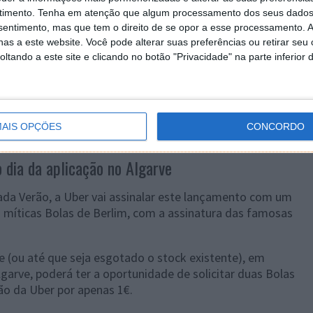
timento.
Tenha em atenção que algum processamento dos seus dados
nsentimento, mas que tem o direito de se opor a esse processamento. A
as a este website. Você pode alterar suas preferências ou retirar seu
tando a este site e clicando no botão "Privacidade" na parte inferior 
AIS OPÇÕES
CONCORDO
 dia da aplicação no Algarve
ada Verão, a Uber vai assinalar este lançamento com um
s míticas Bolas de Berlim, com a assinatura das famosas
je (ou até que seja esgotado o stock existente), em
lgarve, poderá ter a oportunidade de solicitar duas Bolas
ão da Uber por apenas 1€.