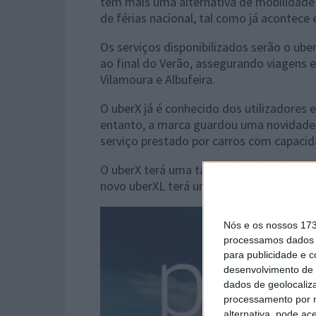
têm mais uma alternativa de mobilidade 
de férias nacional, tal como já acontece
Os serviços disponibilizados serão o uber
ao final do Verão, assegurando viagens e
Vilamoura e Albufeira.
O uberX já é conhecido dos utilizadores
entanto, a marca guardou uma novidade p
serviço prestado por carros com capacid
O uberX terá uma tarifa base de 1 euro, 
novo uberXL terá uma tarifa base de 1,5€
Nós e os nossos 17
processamos dados p
para publicidade e 
desenvolvimento de 
dados de geolocaliza
processamento por n
alternativa, pode ac