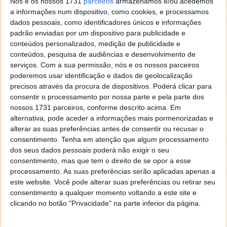
Nós e os nossos 1731
parceiros
armazenamos e/ou acedemos
a informações num dispositivo, como cookies, e processamos
dados pessoais, como identificadores únicos e informações
padrão enviadas por um dispositivo para publicidade e
conteúdos personalizados, medição de publicidade e
conteúdos, pesquisa de audiências e desenvolvimento de
serviços.
Com a sua permissão, nós e os nossos parceiros
poderemos usar identificação e dados de geolocalização
precisos através da procura de dispositivos. Poderá clicar para
Este artigo tem mais de um ano
consentir o processamento por nossa parte e pela parte dos
nossos 1731 parceiros, conforme descrito acima. Em
alternativa, pode aceder a informações mais pormenorizadas e
Acompanhe o Pplware no Google Notícias
alterar as suas preferências antes de consentir ou recusar o
consentimento.
Tenha em atenção que algum processamento
dos seus dados pessoais poderá não exigir o seu
Autor:
Vítor M.
Proponha uma correção, faça uma sugestão
consentimento, mas que tem o direito de se opor a esse
processamento. As suas preferências serão aplicadas apenas a
este website. Você pode alterar suas preferências ou retirar seu
consentimento a qualquer momento voltando a este site e
clicando no botão "Privacidade" na parte inferior da página.
PRÓXIMO ARTIGO
Download do Linux Mint Debian 201109 (GNOME e