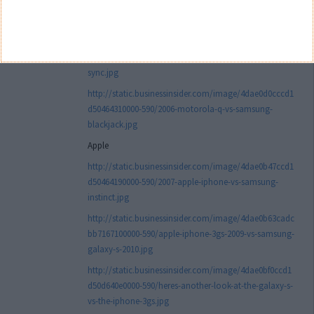
Olha repara bem…
Motorola
http://static.businessinsider.com/image/4dae0ac44bd7
c88d750c0000-590/2006-motorola-razr-vs-samsung-
sync.jpg
http://static.businessinsider.com/image/4dae0d0cccd1
d50464310000-590/2006-motorola-q-vs-samsung-
blackjack.jpg
Apple
http://static.businessinsider.com/image/4dae0b47ccd1
d50464190000-590/2007-apple-iphone-vs-samsung-
instinct.jpg
http://static.businessinsider.com/image/4dae0b63cadc
bb7167100000-590/apple-iphone-3gs-2009-vs-samsung-
galaxy-s-2010.jpg
http://static.businessinsider.com/image/4dae0bf0ccd1
d50d640e0000-590/heres-another-look-at-the-galaxy-s-
vs-the-iphone-3gs.jpg