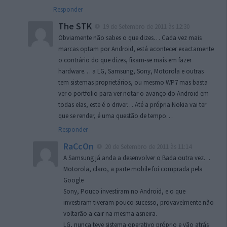
Responder
The STK
19 de Setembro de 2011 às 12:30
Obviamente não sabes o que dizes… Cada vez mais
marcas optam por Android, está acontecer exactamente
o contrário do que dizes, fixam-se mais em fazer
hardware… a LG, Samsung, Sony, Motorola e outras
tem sistemas proprietários, ou mesmo WP7 mas basta
ver o portfolio para ver notar o avanço do Android em
todas elas, este é o driver… Até a própria Nokia vai ter
que se render, é uma questão de tempo…
Responder
RaCcOn
20 de Setembro de 2011 às 11:14
A Samsung já anda a desenvolver o Bada outra vez…
Motorola, claro, a parte mobile foi comprada pela
Google
Sony, Pouco investiram no Android, e o que
investiram tiveram pouco sucesso, provavelmente não
voltarão a cair na mesma asneira.
LG, nunca teve sistema operativo próprio e vão atrás