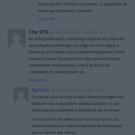
Samsung não é Chinesa mas parece…a quantidade de
clones que lança para o mercado.
Responder
The STK
19 de Setembro de 2011 às 00:49
No bolo grande que é a Samsung o negócio dos chips tem
uma pequena percentagem no negócio com a Apple, a
Samsung vai ter perdas mas relativamente pequenas. Pode
mesmo começar a produzir mais chips para os próprios
smartphones e baixar preços, com a dinâmica de
crescimento do Android quero ver…
Responder
RaCcOn
19 de Setembro de 2011 às 10:57
As marcas cada vez mais se estão a tentar proteger mais,
tentando criar o seu próprio sistema operativo, o que
indica que provavelmente o Android irá cair em breve…
Como já tinha sido referido por mim e por outros cá,
Android é apenas um sistema operativo de desenrasque
para a maioria das marcas.