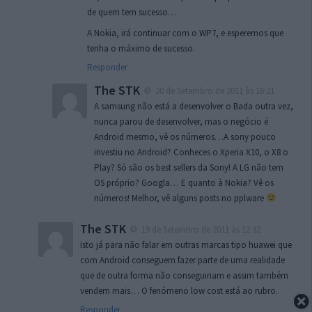
de quem tem sucesso…
A Nokia, irá continuar com o WP7, e esperemos que
tenha o máximo de sucesso.
Responder
The STK
20 de Setembro de 2011 às 16:21
A samsung não está a desenvolver o Bada outra vez,
nunca parou de desenvolver, mas o negócio é
Android mesmo, vê os números…A sony pouco
investiu no Android? Conheces o Xperia X10, o X8 o
Play? Só são os best sellers da Sony! A LG não tem
OS próprio? Googla… E quanto à Nokia? Vê os
números! Melhor, vê alguns posts no pplware
The STK
19 de Setembro de 2011 às 12:32
Isto já para não falar em outras marcas tipo huawei que
com Android conseguem fazer parte de uma realidade
que de outra forma não conseguiriam e assim também
vendem mais… O fenómeno low cost está ao rubro.
Responder