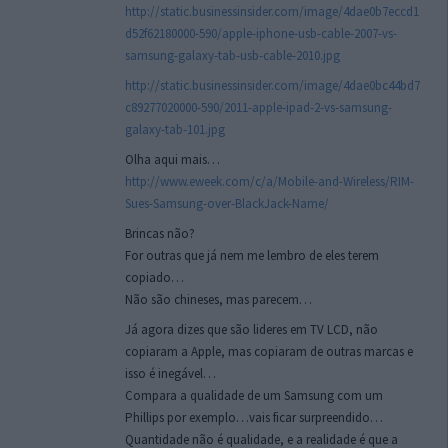
http://static.businessinsider.com/image/4dae0b7eccd1
d52f62180000-590/apple-iphone-usb-cable-2007-vs-
samsung-galaxy-tab-usb-cable-2010.jpg
http://static.businessinsider.com/image/4dae0bc44bd7
c89277020000-590/2011-apple-ipad-2-vs-samsung-
galaxy-tab-101.jpg
Olha aqui mais…
http://www.eweek.com/c/a/Mobile-and-Wireless/RIM-
Sues-Samsung-over-BlackJack-Name/
Brincas não?
For outras que já nem me lembro de eles terem
copiado…
Não são chineses, mas parecem…
Já agora dizes que são lideres em TV LCD, não
copiaram a Apple, mas copiaram de outras marcas e
isso é inegável…
Compara a qualidade de um Samsung com um
Phillips por exemplo…vais ficar surpreendido…
Quantidade não é qualidade, e a realidade é que a