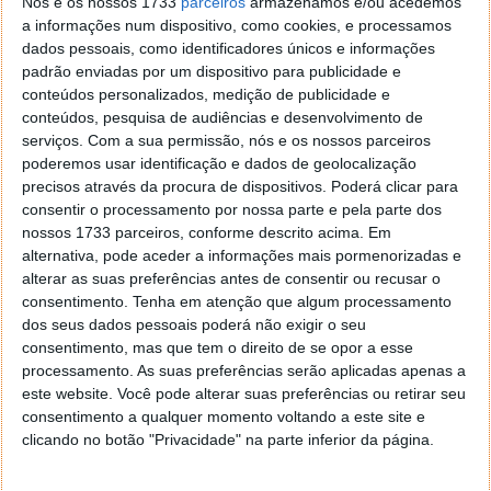
Nós e os nossos 1733
parceiros
armazenamos e/ou acedemos
a informações num dispositivo, como cookies, e processamos
dados pessoais, como identificadores únicos e informações
PRÓXIMO ARTIGO
padrão enviadas por um dispositivo para publicidade e
Microsoft alterou regras para a oferta a quem testou
conteúdos personalizados, medição de publicidade e
o Windows 10
conteúdos, pesquisa de audiências e desenvolvimento de
serviços.
Com a sua permissão, nós e os nossos parceiros
poderemos usar identificação e dados de geolocalização
ARTIGO ANTERIOR
precisos através da procura de dispositivos. Poderá clicar para
Pplware Classics…
consentir o processamento por nossa parte e pela parte dos
nossos 1733 parceiros, conforme descrito acima. Em
alternativa, pode aceder a informações mais pormenorizadas e
alterar as suas preferências antes de consentir ou recusar o
consentimento.
Tenha em atenção que algum processamento
dos seus dados pessoais poderá não exigir o seu
consentimento, mas que tem o direito de se opor a esse
processamento. As suas preferências serão aplicadas apenas a
este website. Você pode alterar suas preferências ou retirar seu
consentimento a qualquer momento voltando a este site e
clicando no botão "Privacidade" na parte inferior da página.