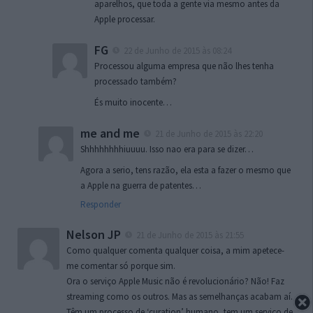
aparelhos, que toda a gente via mesmo antes da
Apple processar.
FG
22 de Junho de 2015 às 08:24
Processou alguma empresa que não lhes tenha
processado também?
És muito inocente…
me and me
21 de Junho de 2015 às 22:20
Shhhhhhhhiuuuu. Isso nao era para se dizer…
Agora a serio, tens razão, ela esta a fazer o mesmo que
a Apple na guerra de patentes…
Responder
Nelson JP
21 de Junho de 2015 às 21:55
Como qualquer comenta qualquer coisa, a mim apetece-
me comentar só porque sim.
Ora o serviço Apple Music não é revolucionário? Não! Faz
streaming como os outros. Mas as semelhanças acabam aí.
Têm um processo de ‘curation’ humano, tem um serviço de