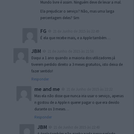
Mundo livre é assim. Ninguém deve de levar a mal.
Ela prejudicar o serviço? Não, mas uma larga
percentagem deles? Sim
FG
21 de Junho de 2015 às 22:49
É ela que recebe mais, e a Apple também…
JBM
21 de Junho de 2015 às 21:58
Daqui a 1 ano quando a maioria dos utilizadores já
tiverem perdido direito a 3 meses gratuitos, isto deixa de
fazer sentido!
Responder
me and me
21 de Junho de 2015 às 22:22
Mas ela não disse que nunca iria usar o serviço, apenas
n gostou de a Apple n querer pagar o que era devido
durante os 3 meses…
Responder
JBM
21 de Junho de 2015 às 22:40
A Apple também não ganha nada nesse período,