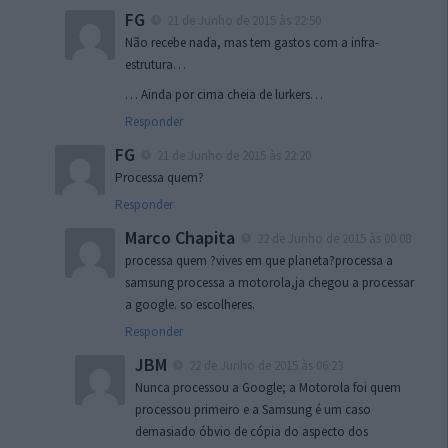
FG
21 de Junho de 2015 às 22:50
Não recebe nada, mas tem gastos com a infra-
estrutura…
… Ainda por cima cheia de lurkers…
Responder
FG
21 de Junho de 2015 às 22:20
Processa quem?
Responder
Marco Chapita
22 de Junho de 2015 às 00:08
processa quem ?vives em que planeta?processa a
samsung processa a motorola,ja chegou a processar
a google. so escolheres.
Responder
JBM
22 de Junho de 2015 às 06:23
Nunca processou a Google; a Motorola foi quem
processou primeiro e a Samsung é um caso
demasiado óbvio de cópia do aspecto dos