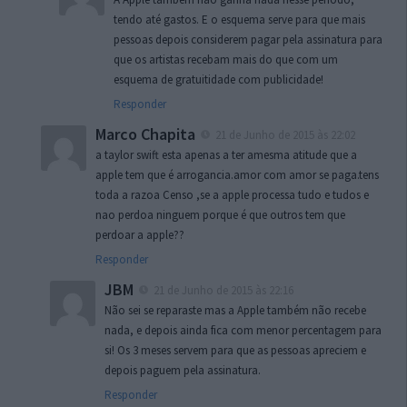
tendo até gastos. E o esquema serve para que mais
pessoas depois considerem pagar pela assinatura para
que os artistas recebam mais do que com um
esquema de gratuitidade com publicidade!
Responder
Marco Chapita
21 de Junho de 2015 às 22:02
a taylor swift esta apenas a ter amesma atitude que a
apple tem que é arrogancia.amor com amor se paga.tens
toda a razoa Censo ,se a apple processa tudo e tudos e
nao perdoa ninguem porque é que outros tem que
perdoar a apple??
Responder
JBM
21 de Junho de 2015 às 22:16
Não sei se reparaste mas a Apple também não recebe
nada, e depois ainda fica com menor percentagem para
si! Os 3 meses servem para que as pessoas apreciem e
depois paguem pela assinatura.
Responder