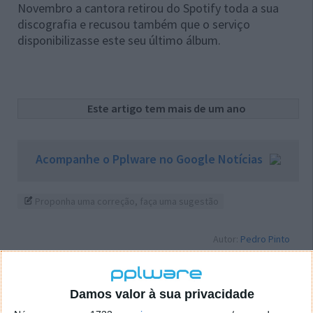
Novembro a cantora retirou do Spotify toda a sua
discografia e recusou também que o serviço
disponibilizasse este seu último álbum.
Este artigo tem mais de um ano
Acompanhe o Pplware no Google Notícias
Proponha uma correção, faça uma sugestão
Autor:
Pedro Pinto
Damos valor à sua privacidade
Tags:
Apple
Taylor Swift