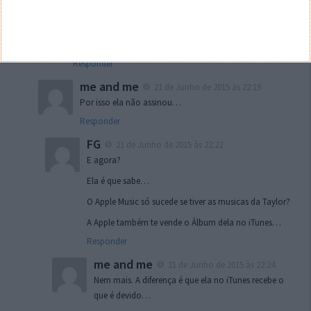
Que atitude por parte da Apple?
Eles têm um contrato igual para todos, querem, assinam,
não querem, não assinam…
Responder
me and me
21 de Junho de 2015 às 22:19
Por isso ela não assinou…
Responder
FG
21 de Junho de 2015 às 22:22
E agora?
Ela é que sabe…
O Apple Music só sucede se tiver as musicas da Taylor?
A Apple também te vende o Álbum dela no iTunes…
Responder
me and me
21 de Junho de 2015 às 22:24
Nem mais. A diferença é que ela no iTunes recebe o
que é devido…