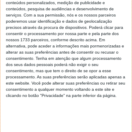
conteúdos personalizados, medição de publicidade e
conteúdos, pesquisa de audiências e desenvolvimento de
Este artigo tem mais de um ano
serviços.
Com a sua permissão, nós e os nossos parceiros
poderemos usar identificação e dados de geolocalização
precisos através da procura de dispositivos. Poderá clicar para
consentir o processamento por nossa parte e pela parte dos
Acompanhe o Pplware no Google Notícias
nossos 1733 parceiros, conforme descrito acima. Em
alternativa, pode aceder a informações mais pormenorizadas e
alterar as suas preferências antes de consentir ou recusar o
Proponha uma correção, faça uma sugestão
consentimento.
Tenha em atenção que algum processamento
dos seus dados pessoais poderá não exigir o seu
Autor:
Pedro Simões
consentimento, mas que tem o direito de se opor a esse
processamento. As suas preferências serão aplicadas apenas a
este website. Você pode alterar suas preferências ou retirar seu
consentimento a qualquer momento voltando a este site e
Tags:
camião
elétrico
Reddit
Tesla
clicando no botão "Privacidade" na parte inferior da página.
PRÓXIMO ARTIGO
iPhone X coloca Apple dois anos à frente da
concorrência Android