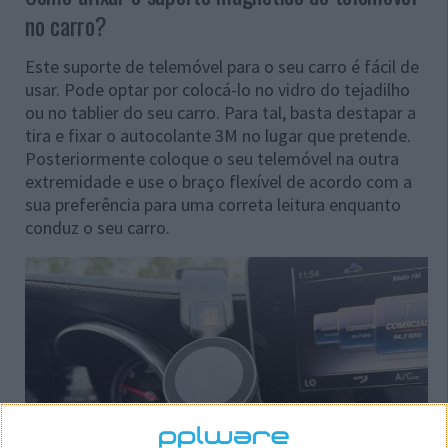
no carro?
Este suporte de telemóvel para o seu carro é fácil de
usar. Pode optar por colocá-lo no vidro do tejadilho
ou no tablier do seu carro. Para tal, basta destapar a
tira e fixar o autocolante 3M no lugar que pretende.
Posteriormente coloque o seu telemóvel na outra
extremidade e use o braço flexível de acordo com a
sua preferência para uma correta leitura enquanto
conduz o seu carro.