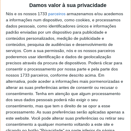
Damos valor à sua privacidade
Nós e os nossos 1733
parceiros
armazenamos e/ou acedemos
Este suporte de telemóvel para o carro vem ainda
a informações num dispositivo, como cookies, e processamos
com um cabo USB-C para um carregamento rápido
dados pessoais, como identificadores únicos e informações
através da tecnologia MagSafe.
padrão enviadas por um dispositivo para publicidade e
conteúdos personalizados, medição de publicidade e
O preço deste suporte é de apenas 19,95 €. Pode
conteúdos, pesquisa de audiências e desenvolvimento de
comprar
online
e com entrega gratuita. O Pplware já
serviços.
Com a sua permissão, nós e os nossos parceiros
poderemos usar identificação e dados de geolocalização
testou e funciona muito bem, além da garantia de
precisos através da procura de dispositivos. Poderá clicar para
segurança do equipamento.
consentir o processamento por nossa parte e pela parte dos
nossos 1733 parceiros, conforme descrito acima. Em
Suporte Magnético Telemóvel
alternativa, pode aceder a informações mais pormenorizadas e
alterar as suas preferências antes de consentir ou recusar o
consentimento.
Tenha em atenção que algum processamento
dos seus dados pessoais poderá não exigir o seu
consentimento, mas que tem o direito de se opor a esse
Este artigo tem mais de um ano
processamento. As suas preferências serão aplicadas apenas a
este website. Você pode alterar suas preferências ou retirar seu
consentimento a qualquer momento voltando a este site e
clicando no botão "Privacidade" na parte inferior da página.