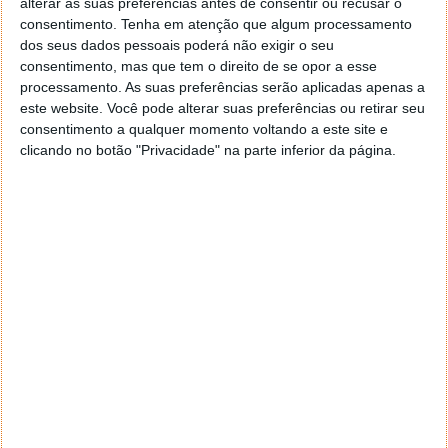
alterar as suas preferências antes de consentir ou recusar o
consentimento.
Tenha em atenção que algum processamento
Penso que deve ser engano a pessoa deveria querer por o
dos seus dados pessoais poderá não exigir o seu
da vossa subequipa.
consentimento, mas que tem o direito de se opor a esse
Cumprimentos.
processamento. As suas preferências serão aplicadas apenas a
este website. Você pode alterar suas preferências ou retirar seu
Mário Cunha.
consentimento a qualquer momento voltando a este site e
Responder
clicando no botão "Privacidade" na parte inferior da página.
Metro
11 de Novembro de 2006 às 12:54
Excelente.
Só falta ai que a equipa passou para o 26º lugar da
classificação geral por equipas:)
Responder
Carlos
11 de Novembro de 2006 às 12:58
Grande Causa
Bem Haja
Carlos
Responder