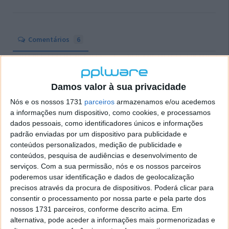
Comentários
6
CHAGAS
11 de Novembro de 2006 às 02:06
A crescer constantemente!
Damos valor à sua privacidade
É bom saber que existe mais pessoal a contribuir para esta
causa!
Nós e os nossos 1731
parceiros
armazenamos e/ou acedemos
a informações num dispositivo, como cookies, e processamos
Abraço,
dados pessoais, como identificadores únicos e informações
CHAGAS.
padrão enviadas por um dispositivo para publicidade e
Responder
conteúdos personalizados, medição de publicidade e
conteúdos, pesquisa de audiências e desenvolvimento de
Mário Cunha
11 de Novembro de 2006 às 12:16
serviços.
Com a sua permissão, nós e os nossos parceiros
Vim aqui para avisar que alguem está com o user
poderemos usar identificação e dados de geolocalização
http://www.ppware.com
.
precisos através da procura de dispositivos. Poderá clicar para
consentir o processamento por nossa parte e pela parte dos
Como podem ver aqui
nossos 1731 parceiros, conforme descrito acima. Em
http://folding.extremeoverclocking.com/user_list.php?
alternativa, pode aceder a informações mais pormenorizadas e
s=&a=2&t=35271