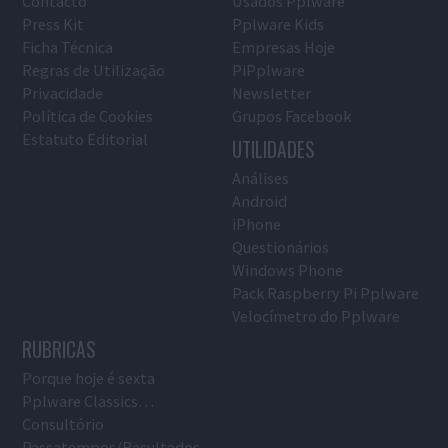
Contacto
Usados Pplware
Press Kit
Pplware Kids
Ficha Técnica
Empresas Hoje
Regras de Utilização
PiPplware
Privacidade
Newsletter
Política de Cookies
Grupos Facebook
Estatuto Editorial
UTILIDADES
Análises
Android
iPhone
Questionários
Windows Phone
Pack Raspberry Pi Pplware
Velocímetro do Pplware
RUBRICAS
Porque hoje é sexta
Pplware Classics…
Consultório
Passatempos/Resultados