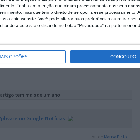
ela vossa participação!
timento.
Tenha em atenção que algum processamento dos seus dados
nsentimento, mas que tem o direito de se opor a esse processamento. A
as a este website. Você pode alterar suas preferências ou retirar seu
tando a este site e clicando no botão "Privacidade" na parte inferior 
 sobre temas pertinentes, atuais e úteis, de modo a
nossos leitores no mundo da tecnologia, sobretudo no
nosso país.
 temas na caixa de comentários ou envie para
AIS OPÇÕES
CONCORDO
a.pinto@pplware.com
 artigo tem mais de um ano
plware no Google Notícias
Autor:
Marisa Pinto