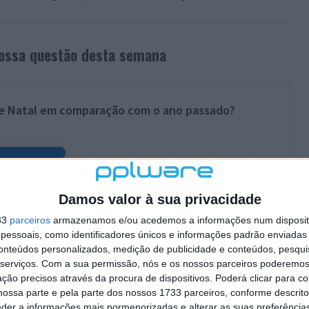
nossa questão desta semana
e Natal em comparação com o ano passado?
Damos valor à sua privacidade
33
parceiros
armazenamos e/ou acedemos a informações num dispositi
essoais, como identificadores únicos e informações padrão enviadas 
Total Votos:
693
conteúdos personalizados, medição de publicidade e conteúdos, pesqui
serviços.
Com a sua permissão, nós e os nossos parceiros poderemos 
ção precisos através da procura de dispositivos. Poderá clicar para co
ossa parte e pela parte dos nossos 1733 parceiros, conforme descrit
eder a informações mais pormenorizadas e alterar as suas preferência