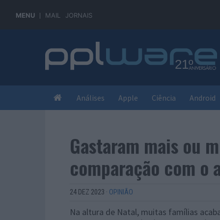
MENU
MAIL
JORNAIS
Análises
Apple
Ciência
Android
Gastaram mais ou m
comparação com o a
24 DEZ 2023
·
OPINIÃO
Na altura de Natal, muitas famílias acab