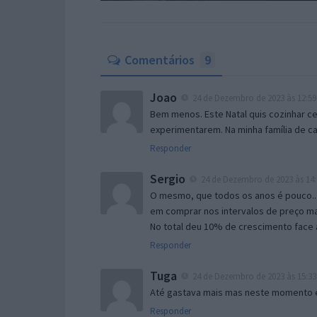
Comentários
9
Joao
24 de Dezembro de 2023 às 12:59
Bem menos. Este Natal quis cozinhar c
experimentarem. Na minha família de c
Responder
Sergio
24 de Dezembro de 2023 às 14:
O mesmo, que todos os anos é pouco..
em comprar nos intervalos de preço ma
No total deu 10% de crescimento face a
Responder
Tuga
24 de Dezembro de 2023 às 15:33
Até gastava mais mas neste momento 
Responder