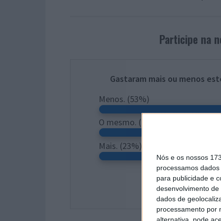
Participe na 
Gastaram mais ou menos est
Menos.
(53%)
O mesmo.
(25%)
Mais.
(23%)
Nós e os nossos 17
processamos dados p
para publicidade e 
desenvolvimento de 
dados de geolocaliza
processamento por n
alternativa, pode ac