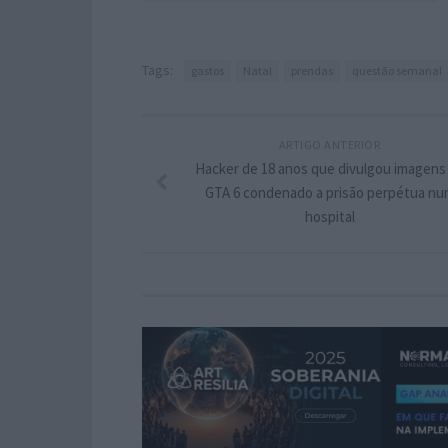
Tags:
gastos
Natal
prendas
questão semanal
ARTIGO ANTERIOR
Hacker de 18 anos que divulgou imagens
GTA 6 condenado a prisão perpétua nu
hospital