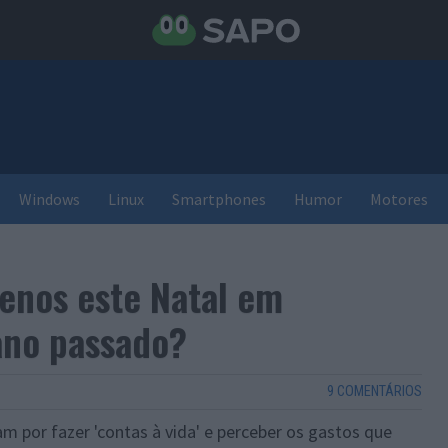
Windows
Linux
Smartphones
Humor
Motores
enos este Natal em
no passado?
9 COMENTÁRIOS
am por fazer 'contas à vida' e perceber os gastos que