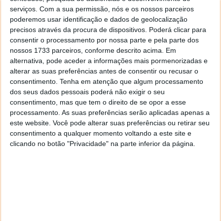
serviços.
Com a sua permissão, nós e os nossos parceiros
poderemos usar identificação e dados de geolocalização
precisos através da procura de dispositivos. Poderá clicar para
Este artigo tem mais de um ano
consentir o processamento por nossa parte e pela parte dos
nossos 1733 parceiros, conforme descrito acima. Em
alternativa, pode aceder a informações mais pormenorizadas e
alterar as suas preferências antes de consentir ou recusar o
Acompanhe o Pplware no Google Notícias
consentimento.
Tenha em atenção que algum processamento
dos seus dados pessoais poderá não exigir o seu
consentimento, mas que tem o direito de se opor a esse
Proponha uma correção, faça uma sugestão
processamento. As suas preferências serão aplicadas apenas a
este website. Você pode alterar suas preferências ou retirar seu
Autor:
Pedro Pinto
consentimento a qualquer momento voltando a este site e
clicando no botão "Privacidade" na parte inferior da página.
Tags:
Drone
Pentagono
X-37B
PRÓXIMO ARTIGO
Sabia que ouvir estes êxitos de Taylor Swift e