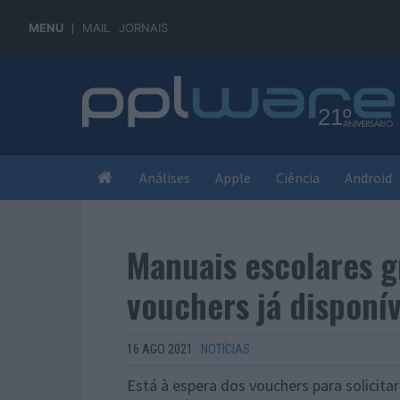
MENU
MAIL
JORNAIS
Análises
Apple
Ciência
Android
Manuais escolares g
vouchers já disponív
16 AGO 2021
·
NOTÍCIAS
Está à espera dos vouchers para solicit