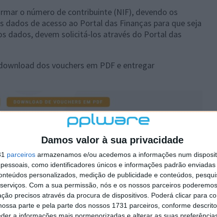
irmar o número de contribuinte (NIF), devendo os
s dados de acesso ao Portal das Finanças para que seja
s dados, devem solicitá-los através do Portal das
r download dos vouchers em PDF e entregar
Damos valor à sua privacidade
31
parceiros
armazenamos e/ou acedemos a informações num dispositi
essoais, como identificadores únicos e informações padrão enviadas 
conteúdos personalizados, medição de publicidade e conteúdos, pesqui
serviços.
Com a sua permissão, nós e os nossos parceiros poderemos 
ção precisos através da procura de dispositivos. Poderá clicar para co
ossa parte e pela parte dos nossos 1731 parceiros, conforme descrit
eder a informações mais pormenorizadas e alterar as suas preferência