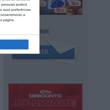
 pessoais poderá
s suas preferências
 consentimento a
da página.
NEWSLETTER PPLWARE