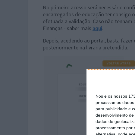
No primeiro acesso será necessário conf
encarregados de educação ter consigo o
efetuada a validação. Caso não tenham o
Finanças - saber mais
aqui
.
Depois, acedendo ao portal, basta faze
posteriormente na livraria pretendida.
Nós e os nossos 17
processamos dados p
para publicidade e 
desenvolvimento de 
dados de geolocaliza
processamento por n
alternativa, pode ac