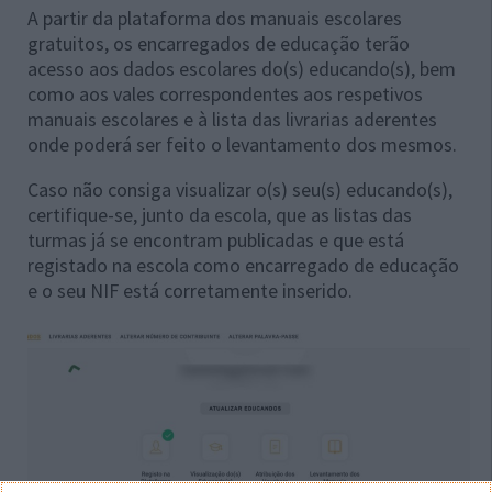
A partir da plataforma dos manuais escolares
gratuitos, os encarregados de educação terão
acesso aos dados escolares do(s) educando(s), bem
como aos vales correspondentes aos respetivos
manuais escolares e à lista das livrarias aderentes
onde poderá ser feito o levantamento dos mesmos.
Caso não consiga visualizar o(s) seu(s) educando(s),
certifique-se, junto da escola, que as listas das
turmas já se encontram publicadas e que está
registado na escola como encarregado de educação
e o seu NIF está corretamente inserido.