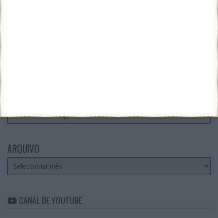
Teste a velocidade da sua Internet
CATEGORIAS
Categorias
ARQUIVO
Arquivo
CANAL DE YOUTUBE