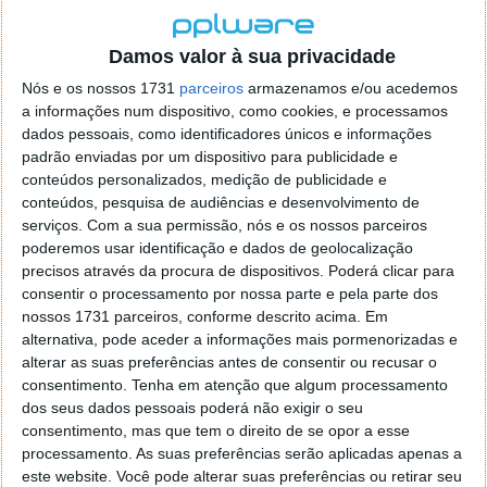
Damos valor à sua privacidade
Nós e os nossos 1731
parceiros
armazenamos e/ou acedemos
Se não conseguir visualizar os vales, é porque ainda
a informações num dispositivo, como cookies, e processamos
não estão disponíveis. Receberá uma notificação por
dados pessoais, como identificadores únicos e informações
padrão enviadas por um dispositivo para publicidade e
email, assim que os mesmos estejam disponíveis.
conteúdos personalizados, medição de publicidade e
No portal MEGA passaram a ser disponibilizadas as
conteúdos, pesquisa de audiências e desenvolvimento de
serviços.
Com a sua permissão, nós e os nossos parceiros
datas para solicitar os manuais gratuitamente até ao
poderemos usar identificação e dados de geolocalização
12º ano:
precisos através da procura de dispositivos. Poderá clicar para
consentir o processamento por nossa parte e pela parte dos
A partir do dia 16 de agosto para os alunos dos
nossos 1731 parceiros, conforme descrito acima. Em
seguintes anos de escolaridade:
alternativa, pode aceder a informações mais pormenorizadas e
alterar as suas preferências antes de consentir ou recusar o
1º Ciclo: 2º, 3º e 4º anos;
consentimento.
Tenha em atenção que algum processamento
2º Ciclo: 6º ano;
dos seus dados pessoais poderá não exigir o seu
3º Ciclo: 8º e 9º anos;
consentimento, mas que tem o direito de se opor a esse
Secundário: 11º e 12º anos.
processamento. As suas preferências serão aplicadas apenas a
este website. Você pode alterar suas preferências ou retirar seu