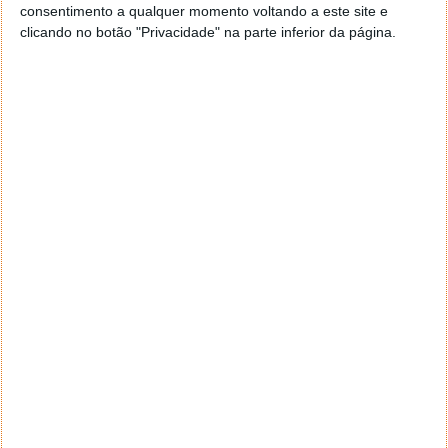
A partir do dia 23 de agosto, para os alunos dos
consentimento a qualquer momento voltando a este site e
anos de escolaridade de início de ciclo:
clicando no botão "Privacidade" na parte inferior da página.
1º Ciclo: 1º ano;
2º Ciclo: 5º ano;
3º Ciclo: 7º ano;
Secundário: 10º ano.
Mega - Manuais Escolares
Leia também...