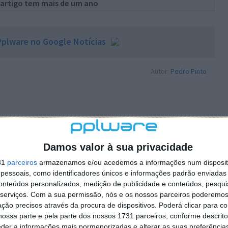
 artigo tem mais de um ano
plware no Google Notícias
Autor:
Pedro Pinto
Damos valor à sua privacidade
PRÓXIMO ARTIGO
na
Elon Musk está a planear a sua própria cidade
31
parceiros
armazenamos e/ou acedemos a informações num dispositi
essoais, como identificadores únicos e informações padrão enviadas 
ogos
no Texas
conteúdos personalizados, medição de publicidade e conteúdos, pesqui
serviços.
Com a sua permissão, nós e os nossos parceiros poderemos 
ção precisos através da procura de dispositivos. Poderá clicar para co
ossa parte e pela parte dos nossos 1731 parceiros, conforme descrit
eder a informações mais pormenorizadas e alterar as suas preferência