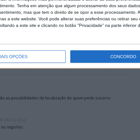
timento.
Tenha em atenção que algum processamento dos seus dados
nsentimento, mas que tem o direito de se opor a esse processamento. A
as a este website. Você pode alterar suas preferências ou retirar seu
tando a este site e clicando no botão "Privacidade" na parte inferior 
AIS OPÇÕES
CONCORDO
o as possibilidades de localização de quem pede socorro.
e 2023 às 23:12
 os registos.