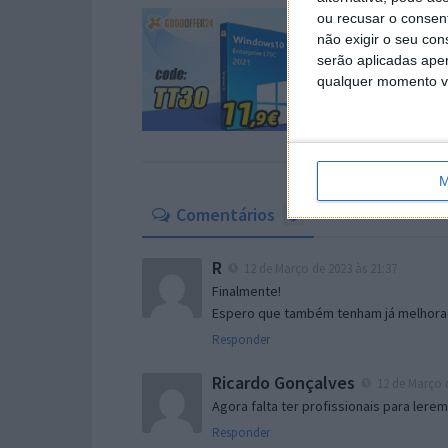
ou recusar o consen
não exigir o seu co
serão aplicadas apen
qualquer momento vol
M
Comentários
3
R
12 de Março de 2023 às 21:37
Finalmente!
Espero que também tenham já melhorad
Responder
Ricardo Gonçalves
12 de Março d
Agora falta ter profissionais para lerem
Responder