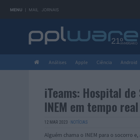
MENU
MAIL
JORNAIS
Análises
Apple
Ciência
Android
iTeams: Hospital de
INEM em tempo real
12 MAR 2023
·
NOTÍCIAS
Alguém chama o INEM para o socorro e, ap