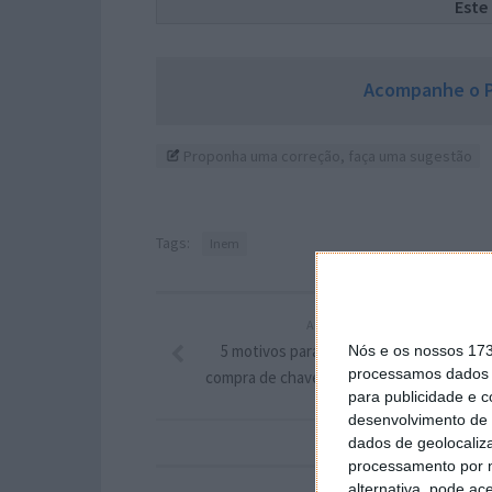
Este
Acompanhe o P
Proponha uma correção, faça uma sugestão
Tags:
Inem
ARTIGO ANTERIOR
5 motivos para escolher a GoodOffer24 
Nós e os nossos 17
processamos dados p
compra de chaves digitais de software e j
para publicidade e 
desenvolvimento de 
dados de geolocaliza
processamento por n
alternativa, pode ac