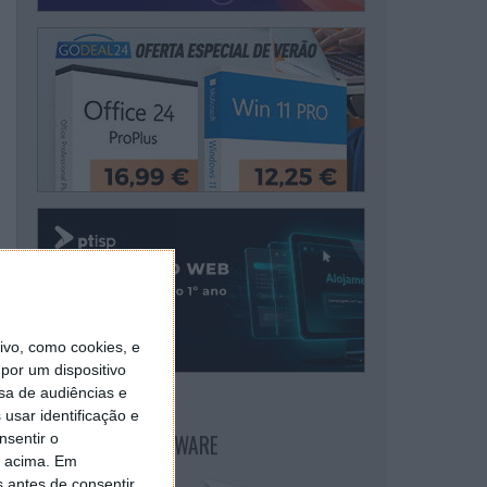
vo, como cookies, e
por um dispositivo
sa de audiências e
usar identificação e
NEWSLETTER PPLWARE
nsentir o
o acima. Em
s antes de consentir