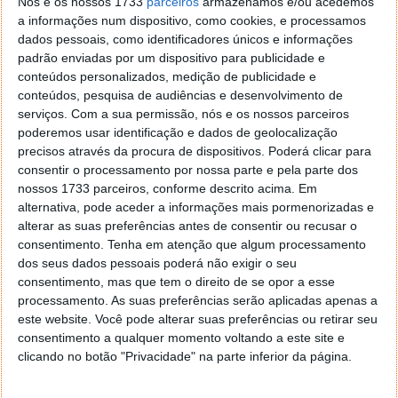
Nós e os nossos 1733
parceiros
armazenamos e/ou acedemos
a informações num dispositivo, como cookies, e processamos
dados pessoais, como identificadores únicos e informações
padrão enviadas por um dispositivo para publicidade e
conteúdos personalizados, medição de publicidade e
conteúdos, pesquisa de audiências e desenvolvimento de
serviços.
Com a sua permissão, nós e os nossos parceiros
poderemos usar identificação e dados de geolocalização
PC Desktop HP Elite 8300 All-in-One
É um PC All in
precisos através da procura de dispositivos. Poderá clicar para
One compacto para empresas, com ecrã de 23” com
consentir o processamento por nossa parte e pela parte dos
nossos 1733 parceiros, conforme descrito acima. Em
resolução Full HD e interface por toque, som SRS
alternativa, pode aceder a informações mais pormenorizadas e
Premium, processadores Intel vPro de 3ª geração e a
alterar as suas preferências antes de consentir ou recusar o
tecnologia Intel Smart Response Technology. Com o
consentimento.
Tenha em atenção que algum processamento
PVP a começar nos
€699+IVA
, já está disponível em
dos seus dados pessoais poderá não exigir o seu
Portugal.
consentimento, mas que tem o direito de se opor a esse
processamento. As suas preferências serão aplicadas apenas a
este website. Você pode alterar suas preferências ou retirar seu
consentimento a qualquer momento voltando a este site e
clicando no botão "Privacidade" na parte inferior da página.