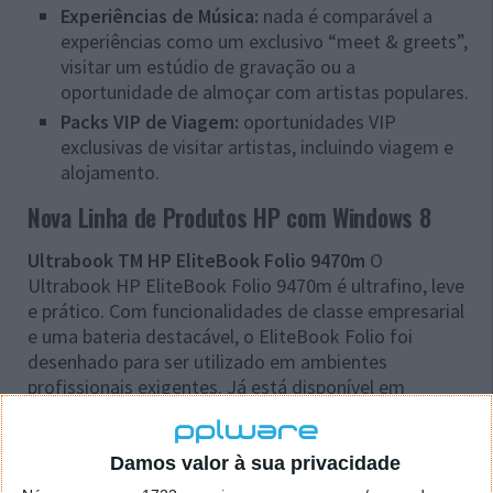
Experiências de Música:
nada é comparável a
experiências como um exclusivo “meet & greets”,
visitar um estúdio de gravação ou a
oportunidade de almoçar com artistas populares.
Packs VIP de Viagem:
oportunidades VIP
exclusivas de visitar artistas, incluindo viagem e
alojamento.
Nova Linha de Produtos HP com Windows 8
Ultrabook TM HP EliteBook Folio 9470m
O
Ultrabook HP EliteBook Folio 9470m é ultrafino, leve
e prático. Com funcionalidades de classe empresarial
e uma bateria destacável, o EliteBook Folio foi
desenhado para ser utilizado em ambientes
profissionais exigentes. Já está disponível em
Portugal com PVP a partir de
€799+IVA
.
Damos valor à sua privacidade