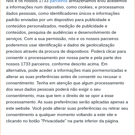
Nós e os nossos 1733
parceiros
armazenamos e/ou acedemos
a informações num dispositivo, como cookies, e processamos
dados pessoais, como identificadores únicos e informações
padrão enviadas por um dispositivo para publicidade e
conteúdos personalizados, medição de publicidade e
conteúdos, pesquisa de audiências e desenvolvimento de
serviços.
Com a sua permissão, nós e os nossos parceiros
poderemos usar identificação e dados de geolocalização
precisos através da procura de dispositivos. Poderá clicar para
consentir o processamento por nossa parte e pela parte dos
nossos 1733 parceiros, conforme descrito acima. Em
alternativa, pode aceder a informações mais pormenorizadas e
alterar as suas preferências antes de consentir ou recusar o
consentimento.
Tenha em atenção que algum processamento
Comentários
33
dos seus dados pessoais poderá não exigir o seu
consentimento, mas que tem o direito de se opor a esse
processamento. As suas preferências serão aplicadas apenas a
Tome
23 de Janeiro de 2018 às 17:34
este website. Você pode alterar suas preferências ou retirar seu
Temos que levar com as obras crime como a EN125 no
consentimento a qualquer momento voltando a este site e
Algarve onde após as obras morreram o dobro das pessoas
clicando no botão "Privacidade" na parte inferior da página.
mas a culpa é sempre do Zé Povinho… 54% dos mortos
ocorreram dentro das localidades, mas a culpa é da