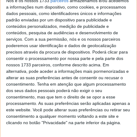
Nós e os nossos 1733
parceiros
armazenamos e/ou acedemos
a informações num dispositivo, como cookies, e processamos
dados pessoais, como identificadores únicos e informações
padrão enviadas por um dispositivo para publicidade e
conteúdos personalizados, medição de publicidade e
conteúdos, pesquisa de audiências e desenvolvimento de
serviços.
Com a sua permissão, nós e os nossos parceiros
poderemos usar identificação e dados de geolocalização
precisos através da procura de dispositivos. Poderá clicar para
consentir o processamento por nossa parte e pela parte dos
nossos 1733 parceiros, conforme descrito acima. Em
alternativa, pode aceder a informações mais pormenorizadas e
alterar as suas preferências antes de consentir ou recusar o
Talvez o mais preocupante é o facto de
consentimento.
Tenha em atenção que algum processamento
esta
backdoor
ser o resultado de uma lacuna
dos seus dados pessoais poderá não exigir o seu
inerente ao sistema operativo Android. Isto é, o
consentimento, mas que tem o direito de se opor a esse
processamento. As suas preferências serão aplicadas apenas a
Triada aproveitava uma vulnerabilidade já existente
este website. Você pode alterar suas preferências ou retirar seu
no sistema, bem como nos smartphones que saíam
consentimento a qualquer momento voltando a este site e
da fábrica, para se implementar nos mesmos. Uma
clicando no botão "Privacidade" na parte inferior da página.
pequena friesta bastava.