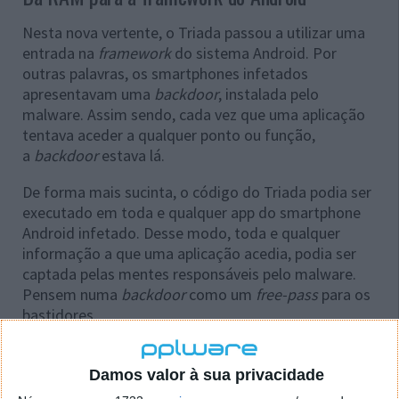
Nesta nova vertente, o Triada passou a utilizar uma
entrada na
framework
do sistema Android. Por
outras palavras, os smartphones infetados
apresentavam uma
backdoor
, instalada pelo
malware. Assim sendo, cada vez que uma aplicação
tentava aceder a qualquer ponto ou função,
a
backdoor
estava lá.
De forma mais sucinta, o código do Triada podia ser
executado em toda e qualquer app do smartphone
Android infetado. Desse modo, toda e qualquer
informação a que uma aplicação acedia, podia ser
captada pelas mentes responsáveis pelo malware.
Pensem numa
backdoor
como um
free-pass
para os
bastidores.
Damos valor à sua privacidade