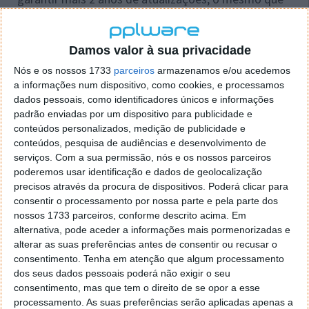
tem garantido para os modelos anteriores. As
restantes marcas Android parecem seguir aqui o
mesmo caminho e oferecem naturalmente mais 2
Damos valor à sua privacidade
anos de correções de segurança.
Nós e os nossos 1733
parceiros
armazenamos e/ou acedemos
a informações num dispositivo, como cookies, e processamos
dados pessoais, como identificadores únicos e informações
padrão enviadas por um dispositivo para publicidade e
conteúdos personalizados, medição de publicidade e
conteúdos, pesquisa de audiências e desenvolvimento de
serviços.
Com a sua permissão, nós e os nossos parceiros
poderemos usar identificação e dados de geolocalização
precisos através da procura de dispositivos. Poderá clicar para
consentir o processamento por nossa parte e pela parte dos
nossos 1733 parceiros, conforme descrito acima. Em
alternativa, pode aceder a informações mais pormenorizadas e
alterar as suas preferências antes de consentir ou recusar o
O futuro poderá trazer mais Android
consentimento.
Tenha em atenção que algum processamento
dos seus dados pessoais poderá não exigir o seu
consentimento, mas que tem o direito de se opor a esse
A marca admite que poderá mudar a sua política e
processamento. As suas preferências serão aplicadas apenas a
trazer novas atualizações para os seus Pixel a