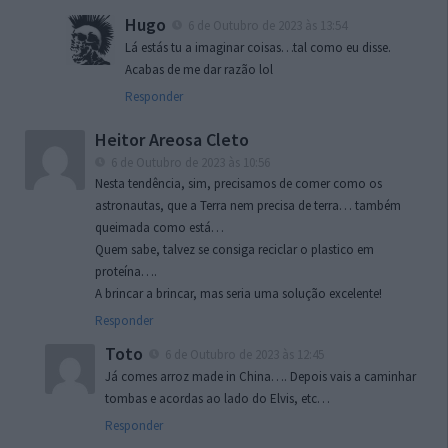
Hugo
6 de Outubro de 2023 às 13:54
Lá estás tu a imaginar coisas…tal como eu disse.
Acabas de me dar razão lol
Responder
Heitor Areosa Cleto
6 de Outubro de 2023 às 10:56
Nesta tendência, sim, precisamos de comer como os
astronautas, que a Terra nem precisa de terra… também
queimada como está…
Quem sabe, talvez se consiga reciclar o plastico em
proteína….
A brincar a brincar, mas seria uma solução excelente!
Responder
Toto
6 de Outubro de 2023 às 12:45
Já comes arroz made in China…. Depois vais a caminhar
tombas e acordas ao lado do Elvis, etc…
Responder