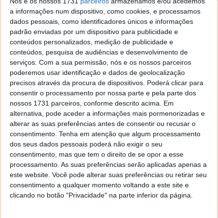
Bioimpressão levará alternativas vegetais a
Nós e os nossos 1731
parceiros
armazenamos e/ou acedemos
todos
a informações num dispositivo, como cookies, e processamos
dados pessoais, como identificadores únicos e informações
padrão enviadas por um dispositivo para publicidade e
Não estamos prontos para comer comida de
conteúdos personalizados, medição de publicidade e
astronauta, precisamos de desfrutar de um
conteúdos, pesquisa de audiências e desenvolvimento de
momento de indulgência a comer bacon, a
serviços.
Com a sua permissão, nós e os nossos parceiros
beber vinho, etc.
poderemos usar identificação e dados de geolocalização
precisos através da procura de dispositivos. Poderá clicar para
A cultura alimentar está profundamente
consentir o processamento por nossa parte e pela parte dos
enraizada na história deste país [...] queremos
nossos 1731 parceiros, conforme descrito acima. Em
oferecer produtos que possam dinamizar a
alternativa, pode aceder a informações mais pormenorizadas e
ementa semanal de uma família e que,
alterar as suas preferências antes de consentir ou recusar o
gradualmente, encontrem o seu lugar.
consentimento.
Tenha em atenção que algum processamento
dos seus dados pessoais poderá não exigir o seu
A Foodys é uma empresa alimentar que, desde 2008,
consentimento, mas que tem o direito de se opor a esse
procura responder aos desafios alimentares atuais,
processamento. As suas preferências serão aplicadas apenas a
como a escassez de água e as alterações climáticas,
este website. Você pode alterar suas preferências ou retirar seu
consentimento a qualquer momento voltando a este site e
através de projetos que assentam na
clicando no botão "Privacidade" na parte inferior da página.
sustentabilidade e na inovação.