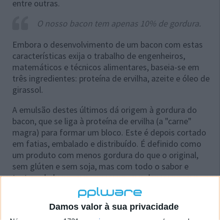
entre outras.
O nosso bacon tem apenas 10% de gordura.
Embora o desenvolvimento de um bacon com estas
características exija o trabalho de engenheiros,
matemáticos e técnicos alimentares, baseia-se em
três ingredientes: proteína de ervilha, azeite e óleo de
girassol.
A emulsão destes últimos dá origem à gordura do
bacon, que se liga à proteína de ervilha (a "carne"
magra) para formar um bloco. Este é depois cortado
em fatias, embalado e distribuído. É definido como
um produto com menos gordura do que o original,
sem glúten e sem soja, mas com todo o sabor e
textura do bacon que as pessoas conhecem.
Damos valor à sua privacidade