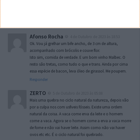
também poderá ser chamada de escravidão …
Enfim …
Responder
Afonso Rocha
4 de Outubro de 2023 às 18:53
Ok. Vou já grelhar um bife ancho, de 3 cm de altura,
acompanhado com brócolis e couve flor.
Isto sim, comida de verdade. E um bom vinho Malbec. O
resto são tretas, como tudo o que e trans. Ainda por cima
essa espécie de bacon, leva óleo de girassol. Me poupem.
Responder
ZERTO
5 de Outubro de 2023 às 05:08
Mais uma quebra no ciclo natural da natureza, depois vão
por a culpa nos com usfiveis fósseis. Existe uma ordem
natural da coisa. A vaca come erva da leite e o homem
come a vaca. Agora se o homem come a erva a vaca morre
de fome e não vai haver leite. Assim como não vai haver
ovos etc etc. É o ciclo natural foi quebrado.