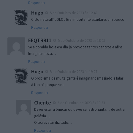
Responder
Hugo
5 de Outubro de 2023 às 12:40
Ciclo natural? LOLOL Era importante estudares um pouco.
Responder
EEQTR911
5 de Outubro de 2023 às 18:05
Se a comida hoje em dia já provoca tantos cancros e afins.
Imaginem esta…
Responder
Hugo
5 de Outubro de 2023 às 19:27
O problema de muita gente é imaginar demasiado e falar
à toa só porque sim.
Responder
Cliente
6 de Outubro de 2023 às 13:33
Deves estar a brincar ou deves ser astronauta… de outra
galáxia…
O teu avatar diz tudo…
Responder