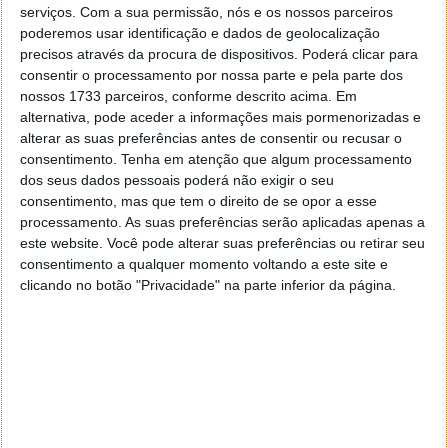
“É urgente que esta transposição seja
serviços.
Com a sua permissão, nós e os nossos parceiros
concretizada no mais curto espaço de tempo,
sem
poderemos usar identificação e dados de geolocalização
esquecer a necessidade de uma discussão aberta e
precisos através da procura de dispositivos. Poderá clicar para
transparente”, observou a Zero, finalizando:
consentir o processamento por nossa parte e pela parte dos
nossos 1733 parceiros, conforme descrito acima. Em
“Sabendo-se que o atraso é real e que o tempo
alternativa, pode aceder a informações mais pormenorizadas e
perdido já não será recuperado, espera-se que o
alterar as suas preferências antes de consentir ou recusar o
Governo agilize o processo de transposição da
consentimento.
Tenha em atenção que algum processamento
diretiva”.
dos seus dados pessoais poderá não exigir o seu
consentimento, mas que tem o direito de se opor a esse
processamento. As suas preferências serão aplicadas apenas a
este website. Você pode alterar suas preferências ou retirar seu
consentimento a qualquer momento voltando a este site e
Este artigo tem mais de um ano
clicando no botão "Privacidade" na parte inferior da página.
Acompanhe o Pplware no Google Notícias
Proponha uma correção, faça uma sugestão