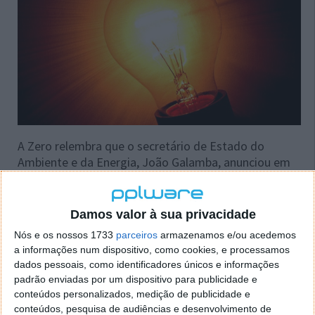
A Zero relembra que o secretário de Estado do
Ambiente e da Energia, João Galamba, anunciou em
28 de abril que a proposta para transposição da
diretiva iria ser colocada em consulta pública. Sem
deixar de notar que já se passaram dois meses, a
Damos valor à sua privacidade
associação salientou que Bruxelas já analisa uma
Nós e os nossos 1733
parceiros
armazenamos e/ou acedemos
possível revisão do texto, ao abrigo do Pacote
a informações num dispositivo, como cookies, e processamos
Objetivo 55, em que a União Europeia se
dados pessoais, como identificadores únicos e informações
compromete a reduzir as emissões em pelo menos
padrão enviadas por um dispositivo para publicidade e
55% até 2030.
conteúdos personalizados, medição de publicidade e
conteúdos, pesquisa de audiências e desenvolvimento de