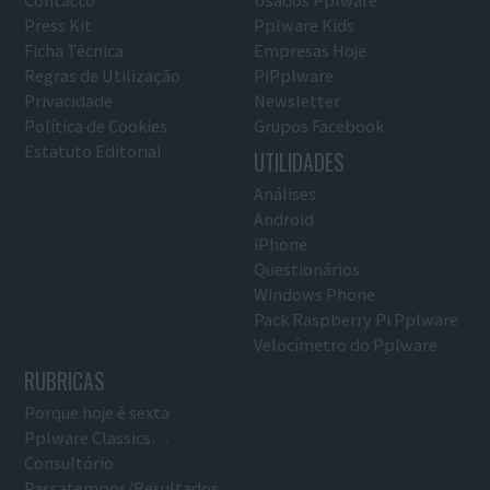
Press Kit
Pplware Kids
Ficha Técnica
Empresas Hoje
Regras de Utilização
PiPplware
Privacidade
Newsletter
Política de Cookies
Grupos Facebook
Estatuto Editorial
UTILIDADES
Análises
Android
iPhone
Questionários
Windows Phone
Pack Raspberry Pi Pplware
Velocímetro do Pplware
RUBRICAS
Porque hoje é sexta
Pplware Classics…
Consultório
Passatempos/Resultados