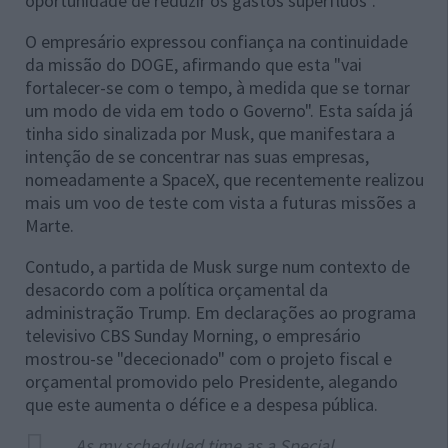
oportunidade de reduzir os gastos supérfluos".
O empresário expressou confiança na continuidade
da missão do DOGE, afirmando que esta "vai
fortalecer-se com o tempo, à medida que se tornar
um modo de vida em todo o Governo". Esta saída já
tinha sido sinalizada por Musk, que manifestara a
intenção de se concentrar nas suas empresas,
nomeadamente a SpaceX, que recentemente realizou
mais um voo de teste com vista a futuras missões a
Marte.
Contudo, a partida de Musk surge num contexto de
desacordo com a política orçamental da
administração Trump. Em declarações ao programa
televisivo CBS Sunday Morning, o empresário
mostrou-se "dececionado" com o projeto fiscal e
orçamental promovido pelo Presidente, alegando
que este aumenta o défice e a despesa pública.
As my scheduled time as a Special