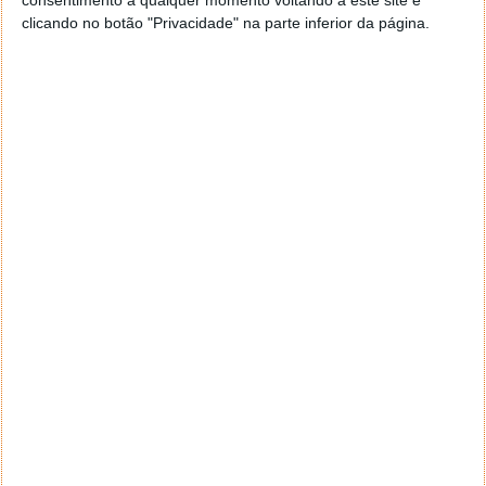
clicando no botão "Privacidade" na parte inferior da página.
Este artigo tem mais de um ano
Acompanhe o Pplware no Google Notícias
Proponha uma correção, faça uma sugestão
Autor:
Pedro Simões
Tags:
administração
doge
Donald Trump
Elon Musk
PRÓXIMO ARTIGO