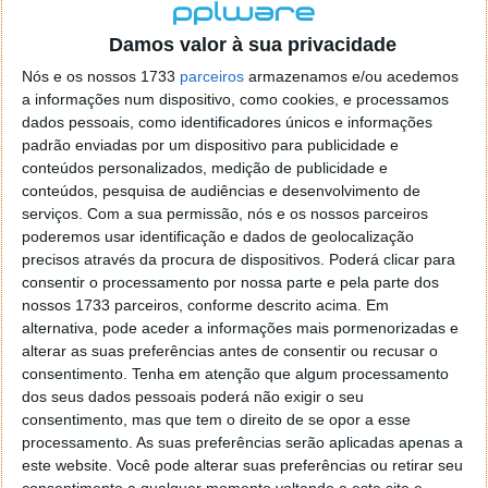
O projeto de lei orçamental em questão, já aprovado
Damos valor à sua privacidade
pela Câmara dos Representantes e agora no Senado,
Nós e os nossos 1733
parceiros
armazenamos e/ou acedemos
visa alargar incentivos fiscais do primeiro mandato
a informações num dispositivo, como cookies, e processamos
de Trump. Quer introduzir novos cortes de impostos,
dados pessoais, como identificadores únicos e informações
paralelamente a um maior financiamento para a
padrão enviadas por um dispositivo para publicidade e
gestão de fronteiras e a política de imigração. Para
conteúdos personalizados, medição de publicidade e
compensar, propõe cortes na segurança social e em
conteúdos, pesquisa de audiências e desenvolvimento de
programas de assistência.
serviços.
Com a sua permissão, nós e os nossos parceiros
poderemos usar identificação e dados de geolocalização
Apesar de uma relação inicialmente próxima com o
precisos através da procura de dispositivos. Poderá clicar para
Presidente, Musk foi-se afastando gradualmente do
consentir o processamento por nossa parte e pela parte dos
trabalho no DOGE. Este departamento implementou
nossos 1733 parceiros, conforme descrito acima. Em
medidas controversas, incluindo a demissão de
alternativa, pode aceder a informações mais pormenorizadas e
funcionários federais e a recomendação de redução
alterar as suas preferências antes de consentir ou recusar o
consentimento.
Tenha em atenção que algum processamento
das operações governamentais. Já em abril, o
dos seus dados pessoais poderá não exigir o seu
magnata anunciara uma redução das
consentimento, mas que tem o direito de se opor a esse
responsabilidades como consultor, após a Tesla,
processamento. As suas preferências serão aplicadas apenas a
outra das suas empresas, ter reportado uma queda
este website. Você pode alterar suas preferências ou retirar seu
de 71% no lucro líquido no primeiro trimestre do ano.
consentimento a qualquer momento voltando a este site e