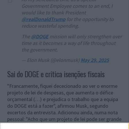
Government Employee comes to an end, I
would like to thank President
@realDonaldTrump
for the opportunity to
reduce wasteful spending.
The
@DOGE
mission will only strengthen over
time as it becomes a way of life throughout
the government.
— Elon Musk (@elonmusk)
May 29, 2025
Sai do DOGE e critica isenções fiscais
"Francamente, fiquei dececionado ao ver o enorme
projeto de lei de despesas, que aumenta o défice
orçamental (…) e prejudica o trabalho que a equipa
do DOGE está a fazer", afirmou Musk, segundo
excertos da entrevista. Adicionou ainda, numa nota
pessoal: "Acho que um projeto de lei pode ser grande
ou bonito, mas não sei se pode ser as duas coisas".