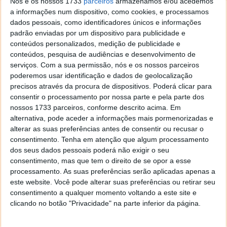
Nós e os nossos 1733
parceiros
armazenamos e/ou acedemos
Desta forma, será necessário desenvolver um ensaio
a informações num dispositivo, como cookies, e processamos
clínico mais detalhado e metódico, a partir de agora
dados pessoais, como identificadores únicos e informações
e com esta metodologia. Este estudo levará a decidir
padrão enviadas por um dispositivo para publicidade e
com certeza qual a combinação perfeita para obter o
conteúdos personalizados, medição de publicidade e
sucesso desejado e conseguir livrar o corpo do HIV.
conteúdos, pesquisa de audiências e desenvolvimento de
serviços.
Com a sua permissão, nós e os nossos parceiros
Pode ser um passo pequeno para a medicina, mas é
poderemos usar identificação e dados de geolocalização
um passo gigante para a humanidade.
precisos através da procura de dispositivos. Poderá clicar para
consentir o processamento por nossa parte e pela parte dos
nossos 1733 parceiros, conforme descrito acima. Em
alternativa, pode aceder a informações mais pormenorizadas e
Leia também:
alterar as suas preferências antes de consentir ou recusar o
consentimento.
Tenha em atenção que algum processamento
dos seus dados pessoais poderá não exigir o seu
consentimento, mas que tem o direito de se opor a esse
processamento. As suas preferências serão aplicadas apenas a
este website. Você pode alterar suas preferências ou retirar seu
consentimento a qualquer momento voltando a este site e
clicando no botão "Privacidade" na parte inferior da página.