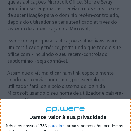
que as aplicações Microsoft Office, Store e Sway
poderiam ser enganadas e enviarem os seus tokens
de autenticação para o domínio recém-controlado,
depois do utilizador se ter autenticado através do
sistema de autenticação da Microsoft.
Isso ocorre porque as aplicações vulneráveis ​​usam
um certificado genérico, permitindo que todo o site
office.com - incluindo o seu recém-controlado
subdomínio - seja confiável.
Assim que a vítima clicar num link especialmente
criado para enviar por e-mail, por exemplo, o
utilizador fará login pelo sistema de login da
Microsoft usando o seu nome de utilizador e palavra-
passe (além do código de dois fatores, se
configurado).
Damos valor à sua privacidade
Nós e os nossos 1733
parceiros
armazenamos e/ou acedemos