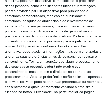
a informações num dispositivo, como cookies, e processamos
dados pessoais, como identificadores únicos e informações
padrão enviadas por um dispositivo para publicidade e
conteúdos personalizados, medição de publicidade e
conteúdos, pesquisa de audiências e desenvolvimento de
serviços.
Com a sua permissão, nós e os nossos parceiros
poderemos usar identificação e dados de geolocalização
precisos através da procura de dispositivos. Poderá clicar para
consentir o processamento por nossa parte e pela parte dos
nossos 1733 parceiros, conforme descrito acima. Em
alternativa, pode aceder a informações mais pormenorizadas e
alterar as suas preferências antes de consentir ou recusar o
Esta ação cria um token de acesso à conta. Assim, o
consentimento.
Tenha em atenção que algum processamento
utilizador efetuou login sem ter que colocar a sua
dos seus dados pessoais poderá não exigir o seu
senha repetidamente.
consentimento, mas que tem o direito de se opor a esse
processamento. As suas preferências serão aplicadas apenas a
A obtenção de um token de acesso à conta é o
este website. Você pode alterar suas preferências ou retirar seu
equivalente a ter as credenciais de alguém - e
consentimento a qualquer momento voltando a este site e
clicando no botão "Privacidade" na parte inferior da página.
permite que um atacante invada a conta do utilizador
sem problemas, muitas vezes sem gerar nenhum
alarme ou disparar qualquer aviso.