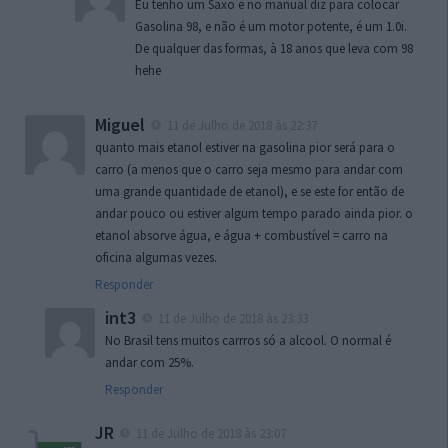
Eu tenho um Saxo e no manual diz para colocar
Gasolina 98, e não é um motor potente, é um 1.0i.
De qualquer das formas, à 18 anos que leva com 98
hehe
Miguel
11 de Julho de 2018 às 22:37
quanto mais etanol estiver na gasolina pior será para o
carro (a menos que o carro seja mesmo para andar com
uma grande quantidade de etanol), e se este for então de
andar pouco ou estiver algum tempo parado ainda pior. o
etanol absorve água, e água + combustível = carro na
oficina algumas vezes.
Responder
int3
11 de Julho de 2018 às 23:33
No Brasil tens muitos carrros só a alcool. O normal é
andar com 25%.
Responder
JR
11 de Julho de 2018 às 23:07