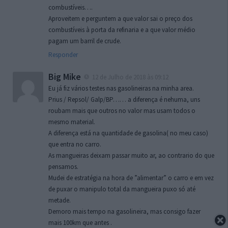
combustíveis….
Aproveitem e perguntem a que valor sai o preço dos
combustíveis à porta da refinaria e a que valor médio
pagam um barril de crude.
Responder
Big Mike
12 de Julho de 2018 às 09:12
Eu já fiz vários testes nas gasolineiras na minha area.
Prius / Repsol/ Galp/BP…… a diferença é nehuma, uns
roubam mais que outros no valor mas usam todos o
mesmo material.
A diferença está na quantidade de gasolina( no meu caso)
que entra no carro.
As mangueiras deixam passar muito ar, ao contrario do que
pensamos.
Mudei de estratégia na hora de ”alimentar” o carro e em vez
de puxar o manipulo total da mangueira puxo só até
metade.
Demoro mais tempo na gasolineira, mas consigo fazer
mais 100km que antes .