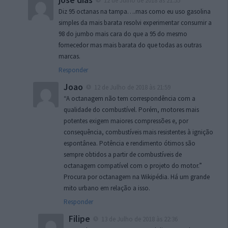
12 de Julho de 2018 às 21:55
Diz 95 octanas na tampa….mas como eu uso gasolina
simples da mais barata resolvi experimentar consumir a
98 do jumbo mais cara do que a 95 do mesmo
fornecedor mas mais barata do que todas as outras
marcas.
Responder
Joao
12 de Julho de 2018 às 21:59
“A octanagem não tem correspondência com a
qualidade do combustível. Porém, motores mais
potentes exigem maiores compressões e, por
consequência, combustíveis mais resistentes à ignição
espontânea. Potência e rendimento ótimos são
sempre obtidos a partir de combustíveis de
octanagem compatível com o projeto do motor.”
Procura por octanagem na Wikipédia. Há um grande
mito urbano em relação a isso.
Responder
Filipe
13 de Julho de 2018 às 22:36