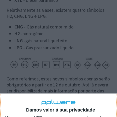
XTL
- diesel parafínico
Relativamente as Gases, existem quatro símbolos:
H2, CNG, LNG e LPG.
CNG
- Gás natural comprimido
H2
-hidrogénio
LNG
-gás natural liquefeito
LPG
- Gás pressurizado líquido
Como referimos, estes novos símbolos apenas serão
obrigatórios a partir de 12 de outubro. Até lá deverá
ser disponibilizada mais informação por parte das
empresas que atualmente atuam em Portugal.
Damos valor à sua privacidade