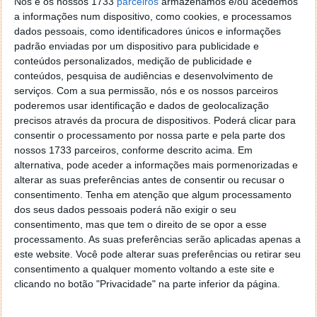
Nós e os nossos 1733
parceiros
armazenamos e/ou acedemos
Este artigo tem mais de um ano
a informações num dispositivo, como cookies, e processamos
dados pessoais, como identificadores únicos e informações
padrão enviadas por um dispositivo para publicidade e
conteúdos personalizados, medição de publicidade e
Acompanhe o Pplware no Google Notícias
conteúdos, pesquisa de audiências e desenvolvimento de
serviços.
Com a sua permissão, nós e os nossos parceiros
poderemos usar identificação e dados de geolocalização
Proponha uma correção, faça uma sugestão
precisos através da procura de dispositivos. Poderá clicar para
consentir o processamento por nossa parte e pela parte dos
Autor:
Pedro Pinto
nossos 1733 parceiros, conforme descrito acima. Em
alternativa, pode aceder a informações mais pormenorizadas e
alterar as suas preferências antes de consentir ou recusar o
consentimento.
Tenha em atenção que algum processamento
Tags:
combustível
símbolos
dos seus dados pessoais poderá não exigir o seu
consentimento, mas que tem o direito de se opor a esse
processamento. As suas preferências serão aplicadas apenas a
este website. Você pode alterar suas preferências ou retirar seu
PRÓXIMO ARTIGO
consentimento a qualquer momento voltando a este site e
Capas de Pro Evolution Soccer reveladas
clicando no botão "Privacidade" na parte inferior da página.