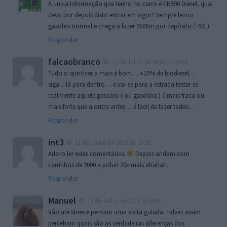
A unica informação que tenho no carro é EN590 Diesel, qual
devo por depois disto entrar em vigor? Sempre levou
gasoleo normal e chega a fazer 950Km por depósito (~60L)
Responder
falcaobranco
11 de Julho de 2018 às 23:19
Tudo o que tiver a mais é bom… +10% de biodiesel…
siga…lá para dentro… e vai-se para a estrada testar se
realmente aquele gasoleo ( ou gasolina ) é mais fraca ou
mais forte que a outra antes… é facil de fazer testes…
Responder
int3
11 de Julho de 2018 às 23:35
Adoro ler estes comentários
Depois andam com
carrinhos de 2000 a poluir 20x mais ahahah.
Responder
Manuel
12 de Julho de 2018 às 09:01
Vão até Sines e pensam uma visita guiada. Talvez assim
percebam quais são as verdadeiras diferenças dos