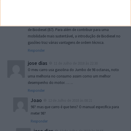
Português conta com uma incorporação de 7% de
Biodiesel pelo que, ao abastecer com Gasóleo em qualquer
rede de postos de abastecimento de combustíveis em
Portugal, está na realidade a utilizar um Gasóleo com 7%
de Biodiesel (B7). Para além de contribuir para uma
mobilidade mais sustentável, a introdução de Biodiesel no
gasóleo traz várias vantagens de ordem técnica.
Responder
jose dias
11 de Julho de 2018 às 22:30
O meu carro usa gasolina do Jumbo de 98 octanas, noto
uma melhoria no consumo assim como um melhor
desempenho do motor…….
Responder
Joao
12 de Julho de 2018 às 08:21
98? mas que carro é que tens? O manual especifica para
meter 98?
Responder
jose dias