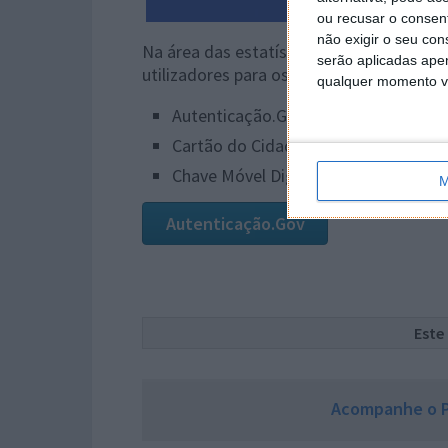
ou recusar o consen
não exigir o seu co
Na área das estatísticas pode encontrar
serão aplicadas apen
utilizadores para os seguinte meios de a
qualquer momento vol
Autenticação.Gov;
Cartão do Cidadão;
Chave Móvel Digital.
M
Autenticação.Gov
Este
Acompanhe o P