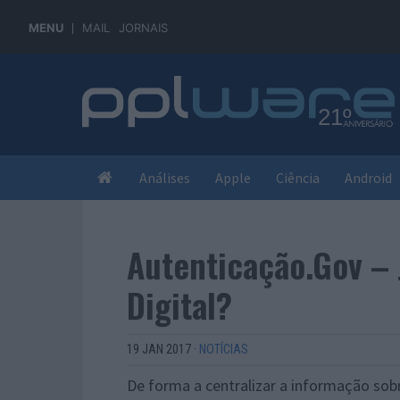
MENU
MAIL
JORNAIS
Análises
Apple
Ciência
Android
Autenticação.Gov – 
Digital?
19 JAN 2017
·
NOTÍCIAS
De forma a centralizar a informação sob