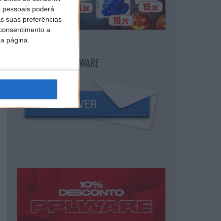
 pessoais poderá
s suas preferências
 consentimento a
da página.
NEWSLETTER PPLWARE