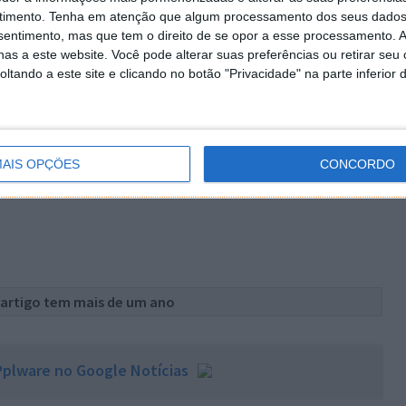
timento.
Tenha em atenção que algum processamento dos seus dados
nsentimento, mas que tem o direito de se opor a esse processamento. A
 dados estatísticos sobre o número de autenticações e
as a este website. Você pode alterar suas preferências ou retirar seu
utenticação:
tando a este site e clicando no botão "Privacidade" na parte inferior 
AIS OPÇÕES
CONCORDO
 artigo tem mais de um ano
plware no Google Notícias