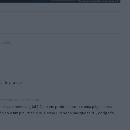
s 23:05
ante prático.
ezembro de 2017 às 19:10
e chave móvel digital ? Clico em pedir e aparece uma página para
ónico e um pin , mas qual é esse PIN pode me ajudar PF , obrigado