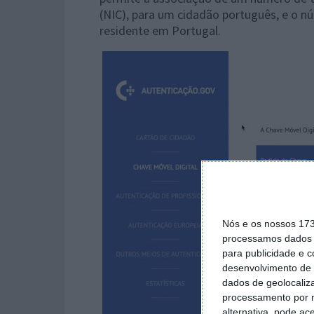
(NIC), para um cidadão português, e o 
residente em Portugal.
Nós e os nossos 17
processamos dados p
para publicidade e 
desenvolvimento de 
dados de geolocaliza
processamento por n
alternativa, pode ac