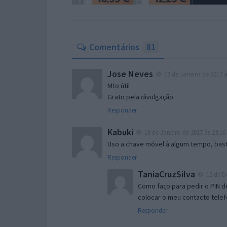
Comentários
81
Jose Neves
19 de Janeiro de 2017 à
Mto útil
Grato pela divulgação
Responder
Kabuki
19 de Janeiro de 2017 às 23:16
Uso a chave móvel à algum tempo, bast
Responder
TaniaCruzSilva
12 de D
Como faço para pedir o PIN d
colocar o meu contacto telef
Responder