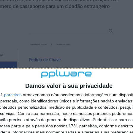
número de passaporte para um cidadão estrangeiro
Damos valor à sua privacidade
31
parceiros
armazenamos e/ou acedemos a informações num dispositi
essoais, como identificadores únicos e informações padrão enviadas 
conteúdos personalizados, medição de publicidade e conteúdos, pesqui
serviços.
Com a sua permissão, nós e os nossos parceiros poderemos 
ção precisos através da procura de dispositivos. Poderá clicar para co
ossa parte e pela parte dos nossos 1731 parceiros, conforme descrit
eder a informações mais pormenorizadas e alterar as suas preferência