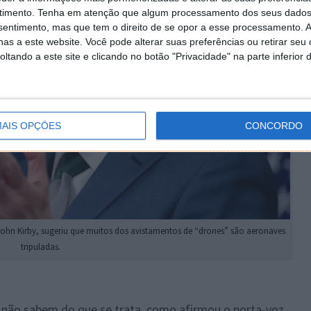
timento.
Tenha em atenção que algum processamento dos seus dados
nsentimento, mas que tem o direito de se opor a esse processamento. A
as a este website. Você pode alterar suas preferências ou retirar seu
tando a este site e clicando no botão "Privacidade" na parte inferior 
AIS OPÇÕES
CONCORDO
ohn Kirby, sugeriu que muitos dos avistamentos de “drones” são aeronaves
tripuladas.
e não sabem do que se trata, como afirmou o porta-voz