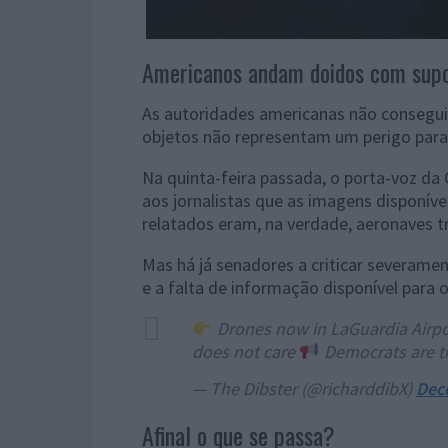
Americanos andam doidos com supos
As autoridades americanas não conseguir
objetos não representam um perigo para 
Na quinta-feira passada, o porta-voz da 
aos jornalistas que as imagens disponív
relatados eram, na verdade, aeronaves tr
Mas há já senadores a criticar severame
e a falta de informação disponível para o
Drones now in LaGuardia Airpo
does not care
Democrats are t
— The Dibster (@richarddibX)
Dec
Afinal o que se passa?