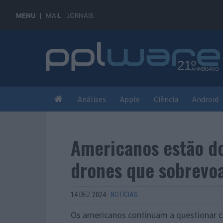
MENU
MAIL
JORNAIS
Análises
Apple
Ciência
Android
Americanos estão do
drones que sobrevo
14 DEZ 2024
·
NOTÍCIAS
Os americanos continuam a questionar c