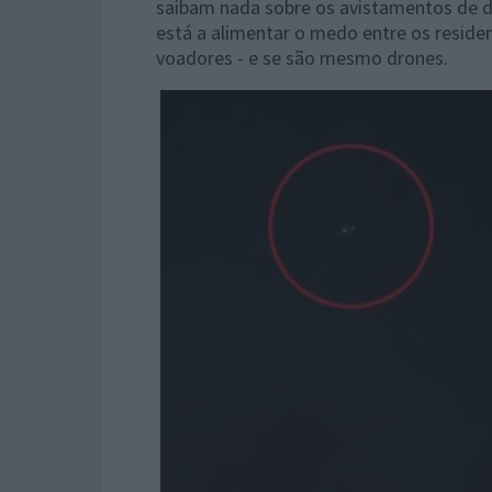
saibam nada sobre os avistamentos de d
está a alimentar o medo entre os reside
voadores - e se são mesmo drones.