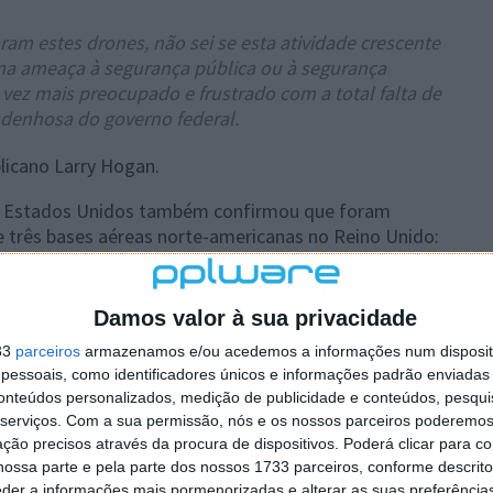
am estes drones, não sei se esta atividade crescente
ma ameaça à segurança pública ou à segurança
 vez mais preocupado e frustrado com a total falta de
sdenhosa do governo federal.
licano Larry Hogan.
os Estados Unidos também confirmou que foram
e três bases aéreas norte-americanas no Reino Unido:
olk, e RAF Feltwell, em Norfolk.
BC que as suspeitas recaíam sobre um “ator estatal”
Damos valor à sua privacidade
, o Wall Street Journal também noticiou que drones
33
parceiros
armazenamos e/ou acedemos a informações num dispositi
 perto de instalações militares americanas na Virgínia.
essoais, como identificadores únicos e informações padrão enviadas 
conteúdos personalizados, medição de publicidade e conteúdos, pesqui
serviços.
Com a sua permissão, nós e os nossos parceiros poderemos 
ção precisos através da procura de dispositivos. Poderá clicar para co
ossa parte e pela parte dos nossos 1733 parceiros, conforme descrit
eder a informações mais pormenorizadas e alterar as suas preferência