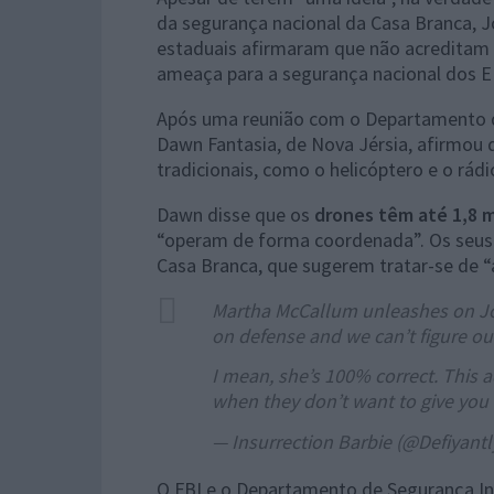
da segurança nacional da Casa Branca, J
estaduais afirmaram que não acreditam
ameaça para a segurança nacional dos E
Após uma reunião com o Departamento d
Dawn Fantasia, de Nova Jérsia, afirmou
tradicionais, como o helicóptero e o rádi
Dawn disse que os
drones têm até 1,8 m
“operam de forma coordenada”. Os seus
Casa Branca, que sugerem tratar-se de “a
Martha McCallum unleashes on Joh
on defense and we can’t figure ou
I mean, she’s 100% correct. This 
when they don’t want to give yo
— Insurrection Barbie (@Defiyant
O FBI e o Departamento de Segurança I