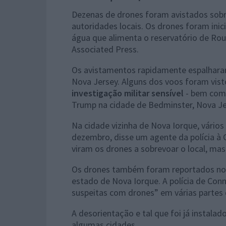
Dezenas de drones foram avistados sob
autoridades locais. Os drones foram inic
água que alimenta o reservatório de Rou
Associated Press.
Os avistamentos rapidamente espalharam-
Nova Jersey. Alguns dos voos foram vist
investigação militar sensível
- bem como
Trump na cidade de Bedminster, Nova Je
Na cidade vizinha de Nova Iorque, vários
dezembro, disse um agente da polícia à
viram os drones a sobrevoar o local, ma
Os drones também foram reportados nout
estado de Nova Iorque. A polícia de Con
suspeitas com drones” em várias partes
A desorientação e tal que foi já instal
algumas cidades.