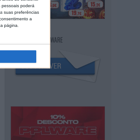
 pessoais poderá
s suas preferências
 consentimento a
da página.
NEWSLETTER PPLWARE