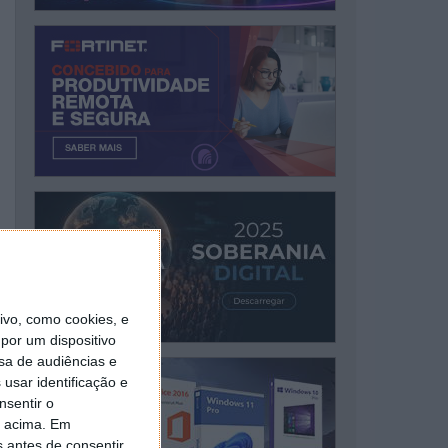
vo, como cookies, e
por um dispositivo
sa de audiências e
usar identificação e
nsentir o
o acima. Em
s antes de consentir