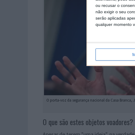
ou recusar o consen
não exigir o seu co
serão aplicadas apen
qualquer momento vol
M
O porta-voz da segurança nacional da Casa Branca, J
O que são estes objetos voadores?
Apesar de terem "uma ideia", na verdad