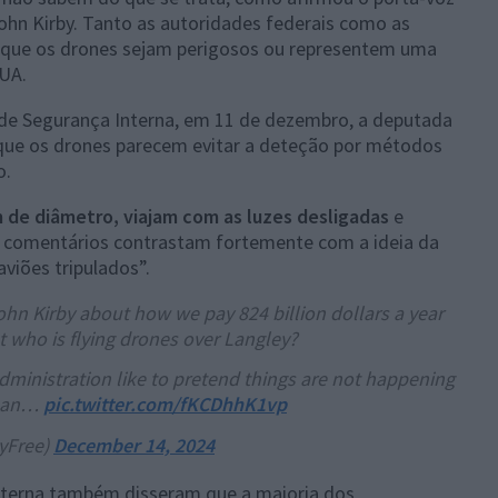
ohn Kirby. Tanto as autoridades federais como as
 que os drones sejam perigosos ou representem uma
UA.
e Segurança Interna, em 11 de dezembro, a deputada
 que os drones parecem evitar a deteção por métodos
o.
 de diâmetro, viajam com as luzes desligadas
e
 comentários contrastam fortemente com a ideia da
viões tripulados”.
n Kirby about how we pay 824 billion dollars a year
t who is flying drones over Langley?
administration like to pretend things are not happening
u an…
pic.twitter.com/fKCDhhK1vp
lyFree)
December 14, 2024
nterna também disseram que a maioria dos