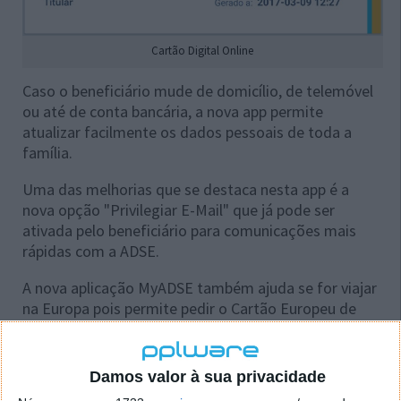
Cartão Digital Online
Caso o beneficiário mude de domicílio, de telemóvel
ou até de conta bancária, a nova app permite
atualizar facilmente os dados pessoais de toda a
família.
Uma das melhorias que se destaca nesta app é a
nova opção "Privilegiar E-Mail" que já pode ser
ativada pelo beneficiário para comunicações mais
rápidas com a ADSE.
A nova aplicação MyADSE também ajuda se for viajar
na Europa pois permite pedir o Cartão Europeu de
Seguro de Doença (CESD) para qualquer familiar, de
forma ainda mais simples e rápida.
Damos valor à sua privacidade