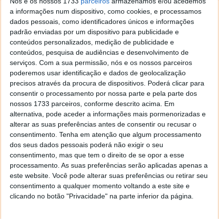
Nós e os nossos 1733
parceiros
armazenamos e/ou acedemos
a informações num dispositivo, como cookies, e processamos
dados pessoais, como identificadores únicos e informações
padrão enviadas por um dispositivo para publicidade e
conteúdos personalizados, medição de publicidade e
conteúdos, pesquisa de audiências e desenvolvimento de
serviços.
Com a sua permissão, nós e os nossos parceiros
poderemos usar identificação e dados de geolocalização
precisos através da procura de dispositivos. Poderá clicar para
consentir o processamento por nossa parte e pela parte dos
nossos 1733 parceiros, conforme descrito acima. Em
alternativa, pode aceder a informações mais pormenorizadas e
alterar as suas preferências antes de consentir ou recusar o
consentimento.
Tenha em atenção que algum processamento
dos seus dados pessoais poderá não exigir o seu
consentimento, mas que tem o direito de se opor a esse
processamento. As suas preferências serão aplicadas apenas a
Pode ainda consltar na app MyADSE as novidades
este website. Você pode alterar suas preferências ou retirar seu
regularmente divulgadas no portal e na newsletter da
consentimento a qualquer momento voltando a este site e
clicando no botão "Privacidade" na parte inferior da página.
ADSE.
Os novos utilizadores da aplicação podem ainda