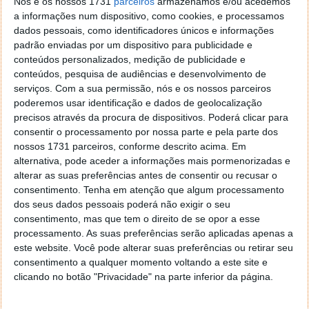
Nós e os nossos 1731
parceiros
armazenamos e/ou acedemos
Autor:
Maria Inês Coelho
a informações num dispositivo, como cookies, e processamos
dados pessoais, como identificadores únicos e informações
padrão enviadas por um dispositivo para publicidade e
conteúdos personalizados, medição de publicidade e
Tags:
adaptador
defeito
especificação
OnePlus
Tipo-C
conteúdos, pesquisa de audiências e desenvolvimento de
USB
serviços.
Com a sua permissão, nós e os nossos parceiros
poderemos usar identificação e dados de geolocalização
precisos através da procura de dispositivos. Poderá clicar para
consentir o processamento por nossa parte e pela parte dos
PRÓXIMO ARTIGO
nossos 1731 parceiros, conforme descrito acima. Em
Pplware Classics…
alternativa, pode aceder a informações mais pormenorizadas e
alterar as suas preferências antes de consentir ou recusar o
consentimento.
Tenha em atenção que algum processamento
ARTIGO ANTERIOR
dos seus dados pessoais poderá não exigir o seu
Linux: Vamos conhecer o gestor de pacotes RPM
consentimento, mas que tem o direito de se opor a esse
processamento. As suas preferências serão aplicadas apenas a
este website. Você pode alterar suas preferências ou retirar seu
consentimento a qualquer momento voltando a este site e
clicando no botão "Privacidade" na parte inferior da página.