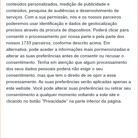
conteúdos personalizados, medição de publicidade e
saibam de computadores e sistemas operativos (olha o
conteúdos, pesquisa de audiências e desenvolvimento de
livro do UNIX), pra nos desenrrascarmos se começarmos a
serviços.
Com a sua permissão, nós e os nossos parceiros
gaguejar!
poderemos usar identificação e dados de geolocalização
Grande Vitor, tens de por ai mais fotos do verão!
precisos através da procura de dispositivos. Poderá clicar para
consentir o processamento por nossa parte e pela parte dos
Responder
nossos 1733 parceiros, conforme descrito acima. Em
alternativa, pode aceder a informações mais pormenorizadas e
grooman
30 de Junho de 2006 às 17:14
alterar as suas preferências antes de consentir ou recusar o
Pormenor: Moça de mamas ao léu está a ler livro de Unix!
consentimento.
Tenha em atenção que algum processamento
AFINAL há esperança para todos os nerds deste mundo…
dos seus dados pessoais poderá não exigir o seu
LOL
consentimento, mas que tem o direito de se opor a esse
processamento. As suas preferências serão aplicadas apenas a
Responder
este website. Você pode alterar suas preferências ou retirar seu
Evil Mota
consentimento a qualquer momento voltando a este site e
30 de Junho de 2006 às 17:27
clicando no botão "Privacidade" na parte inferior da página.
aaaaaaaaaaaa…..
onde fica essa praia? looooooool
Sim senhor, assim é k deviam ser as praias portuguesas!
looool
mas uns dias e ja estou ali ao pe!