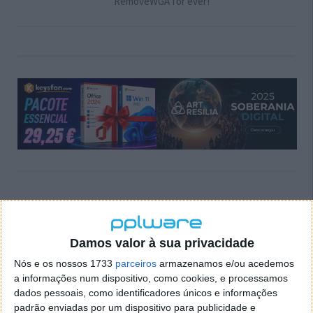
RemoveWGA for ever!
Comentários
13
Damos valor à sua privacidade
Chagas
30 de Junho de 2006 às 17:02
Ai as belas das férias!
Nós e os nossos 1733
parceiros
armazenamos e/ou acedemos
Este ano não tenho férias no verão! Mas dá sempre para dar
a informações num dispositivo, como cookies, e processamos
um saltinho á praia pa ver as belas das camones!!
dados pessoais, como identificadores únicos e informações
padrão enviadas por um dispositivo para publicidade e
E nisto tudo nada melhor do que essas belas senhoras