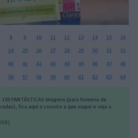
8
9
10
11
12
13
14
15
16
24
25
26
27
28
29
30
31
32
40
41
42
43
44
45
46
47
48
56
57
58
59
60
61
62
63
64
de 100 FANTÁSTICAS imagens (para homens de
adas), fica aqui o convite a que saque e veja a
5MB]