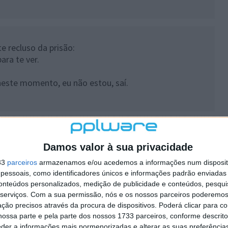
e recluso da prisão:
ara te ver.
 neste momento, eu não estou, saí.
Damos valor à sua privacidade
 a sua sogra aos Raios X.
33
parceiros
armazenamos e/ou acedemos a informações num dispositi
essoais, como identificadores únicos e informações padrão enviadas 
a!Se é para ver o que ela lá tem dentro, não há
conteúdos personalizados, medição de publicidade e conteúdos, pesqui
dizer. É que conheço-a muito bem por dentro e… por
serviços.
Com a sua permissão, nós e os nossos parceiros poderemos 
ção precisos através da procura de dispositivos. Poderá clicar para co
ossa parte e pela parte dos nossos 1733 parceiros, conforme descrit
eder a informações mais pormenorizadas e alterar as suas preferência