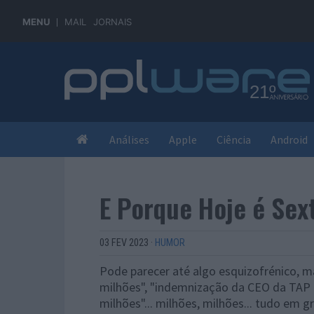
MENU
MAIL
JORNAIS
Análises
Apple
Ciência
Android
E Porque Hoje é Sex
03 FEV 2023
·
HUMOR
Pode parecer até algo esquizofrénico, ma
milhões", "indemnização da CEO da TAP de
milhões"... milhões, milhões... tudo em g