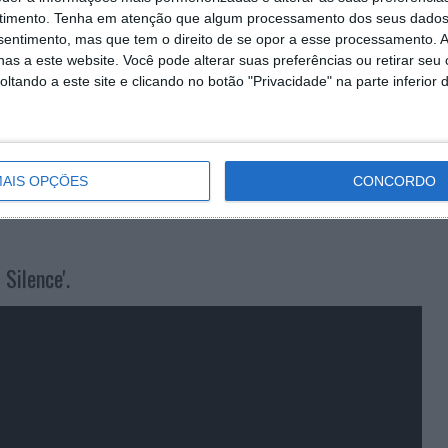
timento.
Tenha em atenção que algum processamento dos seus dados
nsentimento, mas que tem o direito de se opor a esse processamento. A
as a este website. Você pode alterar suas preferências ou retirar seu
itor João Pimentel
tando a este site e clicando no botão "Privacidade" na parte inferior 
AIS OPÇÕES
CONCORDO
 Silence'.