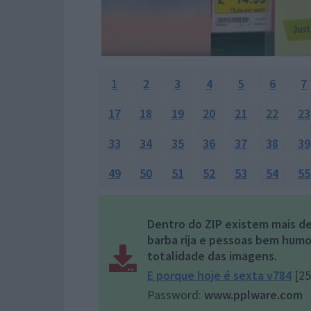
1
2
3
4
5
6
7
17
18
19
20
21
22
23
33
34
35
36
37
38
39
49
50
51
52
53
54
55
Dentro do ZIP existem mais 
barba rija e pessoas bem humor
totalidade das imagens.
E porque hoje é sexta v784
[2
Password:
www.pplware.com