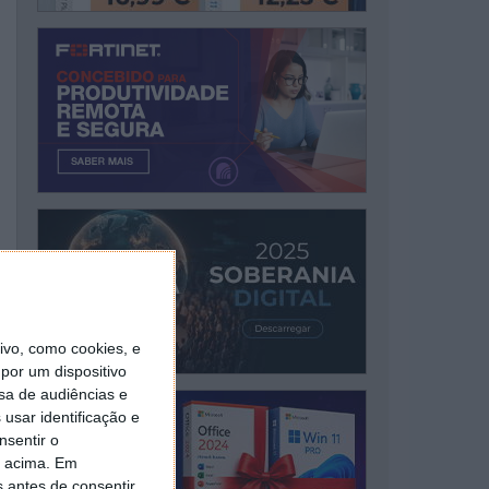
vo, como cookies, e
por um dispositivo
sa de audiências e
usar identificação e
nsentir o
o acima. Em
s antes de consentir