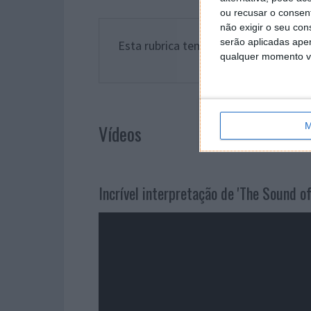
ou recusar o consen
não exigir o seu co
serão aplicadas apen
Esta rubrica tem o apoio do nosso le
qualquer momento vol
Vídeos
M
Incrível interpretação de 'The Sound of