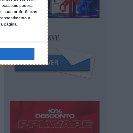
 pessoais poderá
s suas preferências
 consentimento a
da página.
NEWSLETTER PPLWARE