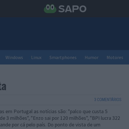
Windows
Linux
Smartphones
Humor
Motores
ta
3 COMENTÁRIOS
s em Portugal as notícias são: "palco que custa 5
 3 milhões", "Enzo sai por 120 milhões", "BPI lucra 322
rande por cá pelo país. Do ponto de vista de um