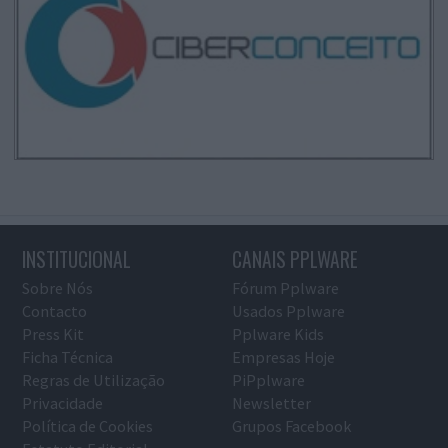
INSTITUCIONAL
CANAIS PPLWARE
Sobre Nós
Fórum Pplware
Contacto
Usados Pplware
Press Kit
Pplware Kids
Ficha Técnica
Empresas Hoje
Regras de Utilização
PiPplware
Privacidade
Newsletter
Política de Cookies
Grupos Facebook