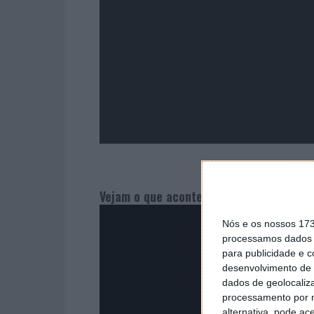
Vejam o que acontece quando se bebe d
Nós e os nossos 17
processamos dados p
para publicidade e 
desenvolvimento de 
dados de geolocaliza
processamento por n
alternativa, pode ac