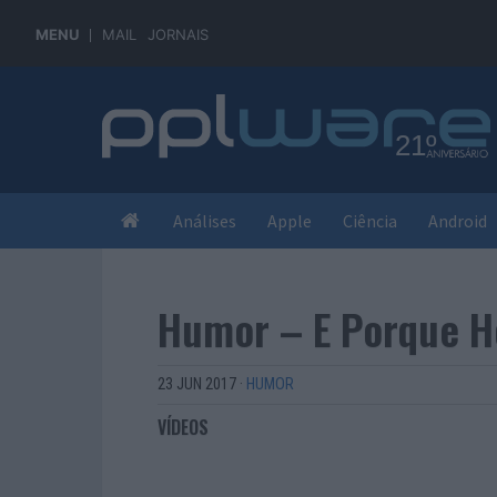
MENU
MAIL
JORNAIS
Análises
Apple
Ciência
Android
Humor – E Porque H
23 JUN 2017
·
HUMOR
VÍDEOS