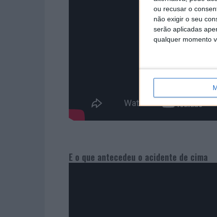
ou recusar o consen
não exigir o seu co
serão aplicadas apen
qualquer momento vol
M
E o que antecedeu o acidente de cima