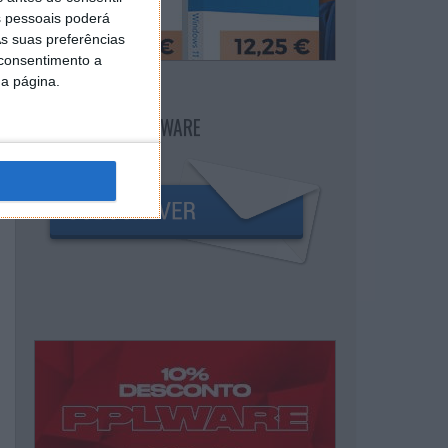
 pessoais poderá
s suas preferências
 consentimento a
da página.
NEWSLETTER PPLWARE