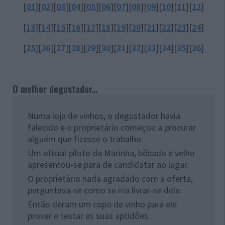
[
01
][
02
][
03
][
04
][
05
][
06
][
07
][
08
][
09
][
10
][
11
][
12
]
[
13
][
14
][
15
][
16
][
17
][
18
][
19
][
20
][
21
][
22
][
23
][
24
]
[
25
][
26
][
27
][
28
][
29
][
30
][
31
][
32
][
33
][
34
][
35
][
36
]
O melhor degustador...
Numa loja de vinhos, o degustador havia
falecido e o proprietário começou a procurar
alguém que fizesse o trabalho.
Um oficial piloto da Marinha, bêbado e velho
apresentou-se para de candidatar ao lugar.
O proprietário nada agradado com a oferta,
perguntava-se como se iria livrar-se dele.
Então deram um copo de vinho para ele
provar e testar as suas aptidões.