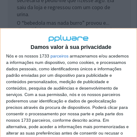
secretaria e pediu-lhe que fizesse algo. Ela
saiu da loja e regressou com um copo de
urina.
O “bebedola mas nada burro” provou e...
disse: “É de uma ruiva de 26 anos de idade,
com três meses de gravidez e se não me
derem o emprego, digo quem é o pai!"
Damos valor à sua privacidade
Nós e os nossos 1733
parceiros
armazenamos e/ou acedemos
a informações num dispositivo, como cookies, e processamos
dados pessoais, como identificadores únicos e informações
padrão enviadas por um dispositivo para publicidade e
Corajosa Declaração de IRS
conteúdos personalizados, medição de publicidade e
conteúdos, pesquisa de audiências e desenvolvimento de
serviços.
Com a sua permissão, nós e os nossos parceiros
Um contribuinte, teve sua declaração
poderemos usar identificação e dados de geolocalização
rejeitada pelas Finanças porque,
precisos através da procura de dispositivos. Poderá clicar para
aparentemente, respondeu a uma das
consentir o processamento por nossa parte e pela parte dos
questões incorrectamente. Em resposta à
nossos 1733 parceiros, conforme descrito acima. Em
pergunta "Quantos dependentes tem a seu
alternativa, pode aceder a informações mais pormenorizadas e
cargo?" o homem escreveu:
alterar as suas preferências antes de consentir ou recusar o