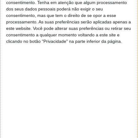
consentimento.
Tenha em atenção que algum processamento
50.000 imigrantes ilegais,
dos seus dados pessoais poderá não exigir o seu
10.000 drogados,
consentimento, mas que tem o direito de se opor a esse
200.000 subsidio dependentes,
processamento. As suas preferências serão aplicadas apenas a
este website. Você pode alterar suas preferências ou retirar seu
123 generais e almirantes,
consentimento a qualquer momento voltando a este site e
13.000 criminosos nas prisões,
clicando no botão "Privacidade" na parte inferior da página.
além dos políticos em Lisboa e nos
municípios espalhados pelo país.
As Finanças afirmaram que o preenchimento
estava incorrecto e considerado inaceitável.
Resposta do homem às Finanças:
De quem é que eu me esqueci ?!
Sente o que vê