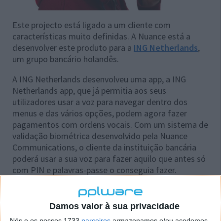
Este projecto está ligado a um cliente com
características muito definidas. A Nuance está a
desenvolver este produto para a
ING Netherlands
,
um grupo bancário holandês.
A ING Netherlands desenvolveu uma app, a ING
Netherlands app, que já permitia aos seus
utilizadores usar a voz para navegar dentro dos
menus e das vários opções, podem agora fazer
pagamentos com ordens vocais. Com um sistema de
validação biométrica desenvolvido pela Nuance
Communications, o cliente da instituição bancária
poderá usar a sua voz para fazer aquilo que antes só
com PIN e palavras-passe o conseguia fazer.
Damos valor à sua privacidade
Nós e os nossos 1733
parceiros
armazenamos e/ou acedemos