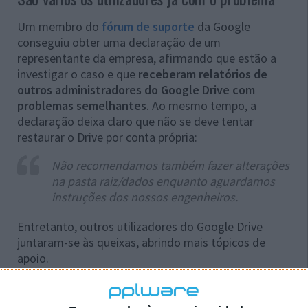
Um membro do
fórum de suporte
da Google
conseguiu obter uma declaração de um
representante da empresa, afirmando que estão a
investigar o caso e que
receberam relatórios de
outros administradores do Google Drive com
problemas semelhantes
. Ao mesmo tempo, a
declaração deixa claro que não se deve tentar
restaurar o Drive por conta própria:
Não recomendamos também fazer alterações
na pasta raiz/dados enquanto aguardamos
instruções dos nossos engenheiros.
Entretanto, outros utilizadores do Google Drive
juntaram-se às queixas, abrindo mais tópicos de
apoio.