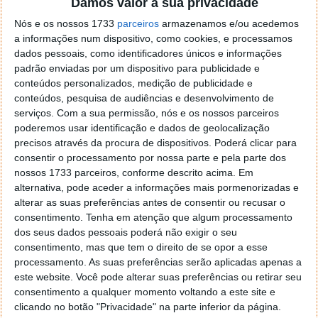
Damos valor à sua privacidade
Nós e os nossos 1733
parceiros
armazenamos e/ou acedemos
a informações num dispositivo, como cookies, e processamos
dados pessoais, como identificadores únicos e informações
padrão enviadas por um dispositivo para publicidade e
conteúdos personalizados, medição de publicidade e
conteúdos, pesquisa de audiências e desenvolvimento de
serviços.
Com a sua permissão, nós e os nossos parceiros
poderemos usar identificação e dados de geolocalização
precisos através da procura de dispositivos. Poderá clicar para
consentir o processamento por nossa parte e pela parte dos
nossos 1733 parceiros, conforme descrito acima. Em
Um utilizador relata que perdeu completamente
alternativa, pode aceder a informações mais pormenorizadas e
alguns itens importantes no seu Drive, que também
alterar as suas preferências antes de consentir ou recusar o
não foram partilhados com ninguém e não são
consentimento.
Tenha em atenção que algum processamento
visíveis no lixo ou nas revisões. Outro diz que só
dos seus dados pessoais poderá não exigir o seu
consegue ver as pastas e subpastas de alguns
consentimento, mas que tem o direito de se opor a esse
ficheiros no seu Drive, mas não os próprios ficheiros.
processamento. As suas preferências serão aplicadas apenas a
este website. Você pode alterar suas preferências ou retirar seu
Infelizmente, nenhum dos relatórios especificou
consentimento a qualquer momento voltando a este site e
exatamente onde estão a surgir estes problemas.
clicando no botão "Privacidade" na parte inferior da página.