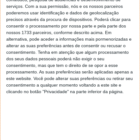
Extensão Chrome: G+ Search Engine
serviços.
Com a sua permissão, nós e os nossos parceiros
Extensão Chrome: TelePrompter
poderemos usar identificação e dados de geolocalização
Extensão Chrome: There's a web app for
precisos através da procura de dispositivos. Poderá clicar para
that
consentir o processamento por nossa parte e pela parte dos
Extensão Chrome: Open ZIP and RAR With
nossos 1733 parceiros, conforme descrito acima. Em
GDocs
alternativa, pode aceder a informações mais pormenorizadas e
alterar as suas preferências antes de consentir ou recusar o
Extensão Chrome: Surplus
consentimento.
Tenha em atenção que algum processamento
Extensão Chrome: Google Font Previewer
dos seus dados pessoais poderá não exigir o seu
Extensão Chrome: View Image Info
consentimento, mas que tem o direito de se opor a esse
Extensão Chrome: Clock
processamento. As suas preferências serão aplicadas apenas a
este website. Você pode alterar suas preferências ou retirar seu
Extensão Chrome: Mega Button
consentimento a qualquer momento voltando a este site e
Sincronize os separadores abertos no
clicando no botão "Privacidade" na parte inferior da página.
Chrome em vários PCs
Extensão Chrome: RSS Alert
Extensão Chrome: +1 Plus One Extension!
Extensão Chrome – Faz-me um Like!
Extensão Chrome: Secure Password
Generator