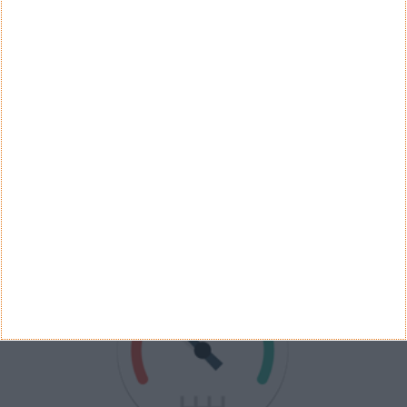
Não
Ver Resultados
Arquivo de Questões
PUB
VELOCÍMETRO PPLWARE