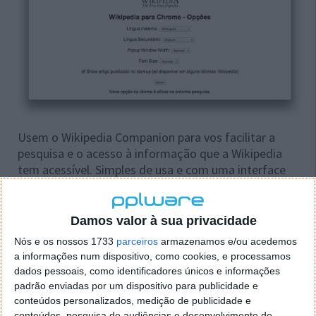
Usem o Wikipedia Companion para vos facilitar a
pesquisa e o acesso à informação que a Wikipedia
tem acessível. Simples de usa e com uma interface
muito bem conseguida, esta extensão é uma das que
devem considerar ter no vosso Chrome, ainda mais
se forem consumidores ávidos da informação que a
Damos valor à sua privacidade
Wikipedia nos permite aceder.
Nós e os nossos 1733
parceiros
armazenamos e/ou acedemos
a informações num dispositivo, como cookies, e processamos
dados pessoais, como identificadores únicos e informações
Veja aqui mais extensões e aplicações
padrão enviadas por um dispositivo para publicidade e
Chrome
conteúdos personalizados, medição de publicidade e
conteúdos, pesquisa de audiências e desenvolvimento de