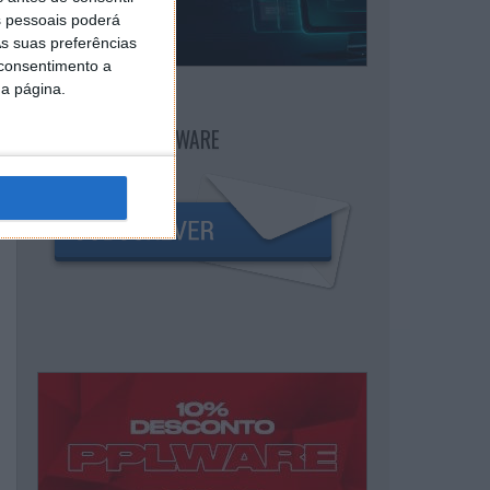
 pessoais poderá
s suas preferências
 consentimento a
da página.
NEWSLETTER PPLWARE