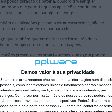
é a pouca duração da bateria, o Android Wear quer
m um modo que permite que as aplicações continuem a
 ecrã seja possível poupar alguma energia.
ambém as aplicações passam a estar escurecidas, não se
r deixa de activamente olhar para ele.
lgo que também queremos fazer de forma rápida, o
enhemos emojis como resposta a mensagens.
licações presentes nos
smartwatches, que agora podem
ecrã.
Damos valor à sua privacidade
33
parceiros
armazenamos e/ou acedemos a informações num dispositi
essoais, como identificadores únicos e informações padrão enviadas 
conteúdos personalizados, medição de publicidade e conteúdos, pesqui
serviços.
Com a sua permissão, nós e os nossos parceiros poderemos 
ção precisos através da procura de dispositivos. Poderá clicar para co
ossa parte e pela parte dos nossos 1733 parceiros, conforme descrit
eder a informações mais pormenorizadas e alterar as suas preferência