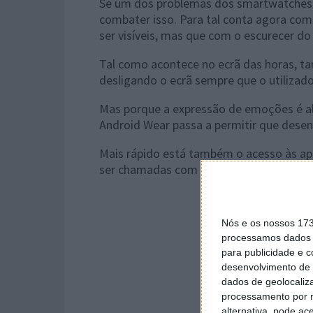
Se um dos problemas dos
smartwatches 
combater isso. Para tal conta agora co
ser visíveis, mas que com o escurecer do
Tal como acontece no ecrã das horas, t
desligando o ecrã sempre que o utilizado
Mas porque a expressão de emoções é a
Android Wear passa a permitir que des
Mais rápido está também o acesso às ap
ser chamadas com um simples toque no 
Nós e os nossos 17
processamos dados p
para publicidade e 
desenvolvimento de 
dados de geolocaliza
processamento por n
alternativa, pode ac