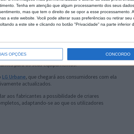
timento.
Tenha em atenção que algum processamento dos seus dados
nsentimento, mas que tem o direito de se opor a esse processamento. A
as a este website. Você pode alterar suas preferências ou retirar seu
tando a este site e clicando no botão "Privacidade" na parte inferior 
 do Android Wear, agora basta rodar o pulso para também
tada aos utilizadores. Este movimento era já usado
AIS OPÇÕES
CONCORDO
atches nas próximas semanas, sendo disponibilizada
cantes para os seus equipamentos.
o
LG Urbane
, que chegará aos consumidores com ela
sivamente actualizados.
r aos fabricantes a possibilidade de criares
pletos, adaptando-se ao que os utilizadores