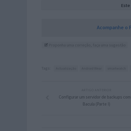
Este
Acompanhe o P
Proponha uma correção, faça uma sugestão
Tags:
Actualização
Android Wear
smartwatch
ARTIGO ANTERIOR
Configurar um servidor de backups com
Bacula (Parte I)