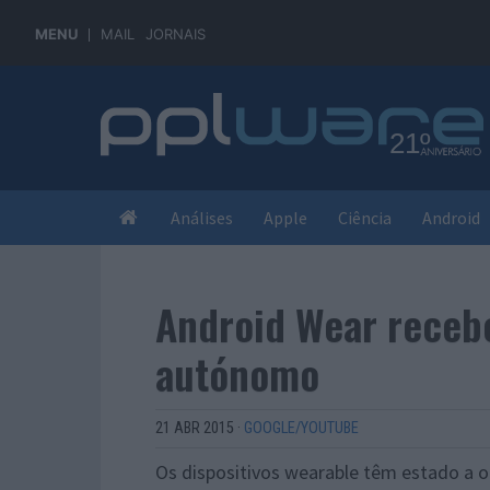
MENU
MAIL
JORNAIS
Análises
Apple
Ciência
Android
Android Wear recebe
autónomo
21 ABR 2015
·
GOOGLE/YOUTUBE
Os dispositivos wearable têm estado a o