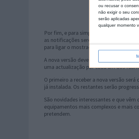
ou recusar o consen
não exigir o seu co
serão aplicadas apen
qualquer momento vol
Por fim, e para simplificar a utilização
as notificações serem rodadas e apresen
para ligar o mostrador do
smartwatch.
M
A nova versão deverá chegar aos smartw
uma actualização por cada um dos fabri
O primeiro a receber a nova versão será 
já instalada. Os restantes serão progres
São novidades interessantes e que vêm da
equipamentos mais complexos e mais com
pretendem.