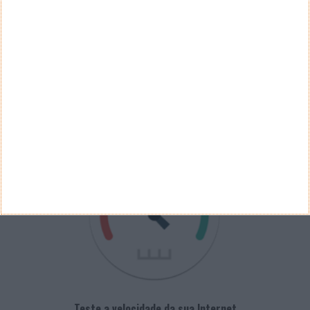
Ver Resultados
Arquivo de Questões
PUB
VELOCÍMETRO PPLWARE
Teste a velocidade da sua Internet