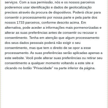
angariar 200% do pedido de financiamento no
serviços.
Com a sua permissão, nós e os nossos parceiros
poderemos usar identificação e dados de geolocalização
Indiegogo
, é um pequeno e discreto dispositivo que
precisos através da procura de dispositivos. Poderá clicar para
é colado no fundo das costas do utilizador,
consentir o processamento por nossa parte e pela parte dos
recorrendo a um adesivo hipoalergénico e que em
nossos 1733 parceiros, conforme descrito acima. Em
poucas semanas treina a pessoa a ter uma postura
alternativa, pode aceder a informações mais pormenorizadas e
correcta, quer sentada quer de pé, limpa de "vícios"
alterar as suas preferências antes de consentir ou recusar o
das rotinas diárias.
consentimento.
Tenha em atenção que algum processamento
dos seus dados pessoais poderá não exigir o seu
O interesse cresce quando percebemos que estes
consentimento, mas que tem o direito de se opor a esse
equipamentos começam a ter a "inteligência" de nos
processamento. As suas preferências serão aplicadas apenas a
estudar. O dispositivo monitoriza constantemente a
este website. Você pode alterar suas preferências ou retirar seu
postura do utilizador e vibra suavemente para alertá-
consentimento a qualquer momento voltando a este site e
los para que se sentem ou fiquem de pé quando
clicando no botão "Privacidade" na parte inferior da página.
estes começam a se curvar. Gradualmente são
corrigidos erros de postura, reforçando a memória
muscular das costas e, desta forma, reduzindo as
hipóteses de contrair contraturas musculares.