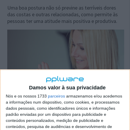
Uma boa postura não só previne as terríveis dores
das costas e outras relacionadas, como permite às
pessoas ter uma atitude mais positiva e produtiva.
Damos valor à sua privacidade
Nós e os nossos 1733
parceiros
armazenamos e/ou acedemos
a informações num dispositivo, como cookies, e processamos
dados pessoais, como identificadores únicos e informações
UpRight foi desenhado para ajudar os utilizadores a
padrão enviadas por um dispositivo para publicidade e
perceber qual é a postura perfeita e evitar dores
conteúdos personalizados, medição de publicidade e
musculares. O UpRight, que actualmente está a
conteúdos, pesquisa de audiências e desenvolvimento de